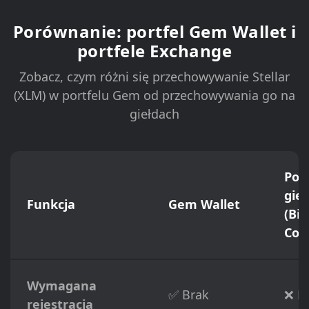
Porównanie: portfel Gem Wallet i
portfele Exchange
Zobacz, czym różni się przechowywanie Stellar
(XLM) w portfelu Gem od przechowywania go na
giełdach
Port
gie
Funkcja
Gem Wallet
(Bi
Coi
Wymagana
✅ Brak
❌ P
rejestracja