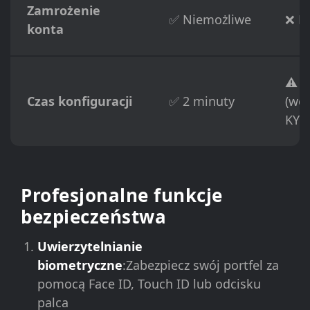
Zamrożenie
✅ Niemożliwe
❌ M
konta
⚠️ 1
Czas konfiguracji
✅ 2 minuty
(wer
KYC
Profesjonalne funkcje
bezpieczeństwa
Uwierzytelnianie
biometryczne
:Zabezpiecz swój portfel za
pomocą Face ID, Touch ID lub odcisku
palca