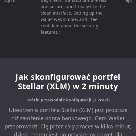
gn's
beginners. Transactions are fast
apprecia
and secure, and I really like the
clean interface. Setting up the
wallet was simple, and I feel
confident about the security
features."
Jak skonfigurować portfel
Stellar (XLM) w 2 minuty
Krótki przewodnik konfiguracji (3 kroki)
Utworzenie portfela Stellar (XLM) jest prostsze
niż założenie konta bankowego. Gem Wallet
przeprowadzi Cię przez cały proces w kilka minut,
dzięki czemu jest on przystępny nawet dla