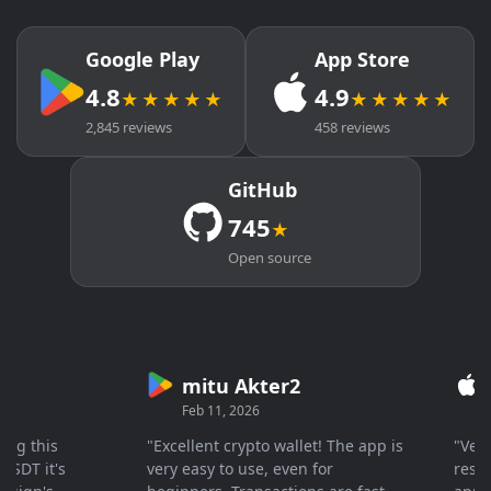
Google Play
App Store
4.8
4.9
★★★★★
★★★★★
2,845 reviews
458 reviews
GitHub
745
★
Open source
mitu Akter2
Cr
Feb 11, 2026
Mar 
 this
"Excellent crypto wallet! The app is
"Very fa
T it's
very easy to use, even for
response