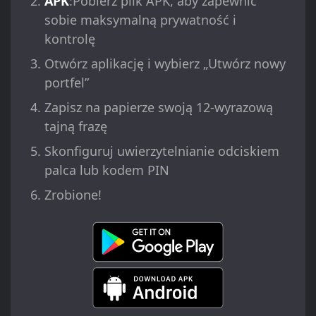
APK
:Pobierz plik APK, aby zapewnić
sobie maksymalną prywatność i
kontrolę
Otwórz aplikację i wybierz „Utwórz nowy
portfel”
Zapisz na papierze swoją 12-wyrazową
tajną frazę
Skonfiguruj uwierzytelnianie odciskiem
palca lub kodem PIN
Zrobione!