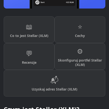
📖
⭐
Co to jest Stellar (XLM)
Cechy
⚙️
💬
Skonfiguruj portfel Stellar
Recenzje
(XLM)
📬
Uzyskaj adres Stellar (XLM)