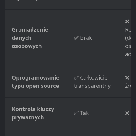
❌
Gromadzenie
Roz
danych
✅ Brak
(do
osobowych
osob
adre
Oprogramowanie
✅ Całkowicie
❌ Z
typu open source
transparentny
źród
Kontrola kluczy
✅ Tak
❌ N
prywatnych