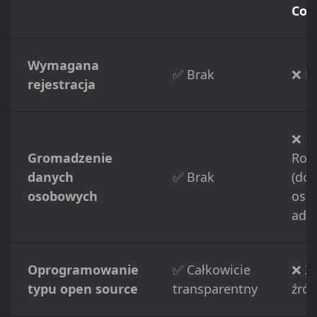
Coi
Wymagana
✅ Brak
❌ P
rejestracja
❌
Gromadzenie
Roz
danych
✅ Brak
(do
osobowych
osob
adre
Oprogramowanie
✅ Całkowicie
❌ Z
typu open source
transparentny
źród