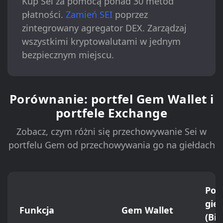
Kup Sei za pomocą ponad 30 metod
płatności.
Zamień SEI
poprzez
zintegrowany agregator DEX. Zarządzaj
wszystkimi kryptowalutami w jednym
bezpiecznym miejscu.
Porównanie: portfel Gem Wallet i
portfele Exchange
Zobacz, czym różni się przechowywanie Sei w
portfelu Gem od przechowywania go na giełdach
Port
gie
Funkcja
Gem Wallet
(Bi