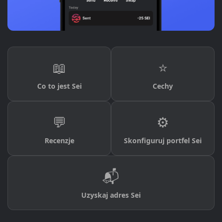
📖
⭐
Co to jest Sei
Cechy
💬
⚙️
Recenzje
Skonfiguruj portfel Sei
📬
Uzyskaj adres Sei