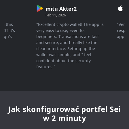
mitu Akter2
Cry
Feb 11, 2026
Mar 2
his
"Excellent crypto wallet! The app is
"Very fas
it's
very easy to use, even for
response 
n's
beginners. Transactions are fast
appreciat
and secure, and I really like the
clean interface. Setting up the
wallet was simple, and I feel
confident about the security
features."
Jak skonfigurować portfel Sei
w 2 minuty