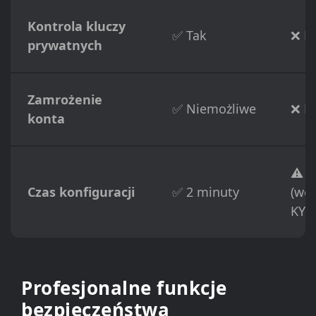
Kontrola kluczy
✅ Tak
❌ N
prywatnych
Zamrożenie
✅ Niemożliwe
❌ M
konta
⚠️ 1
Czas konfiguracji
✅ 2 minuty
(wer
KYC
Profesjonalne funkcje
bezpieczeństwa