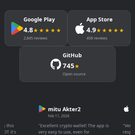
Google Play
App Store
4.8
4.9
★★★★★
★★★★★
2,845 reviews
458 reviews
GitHub
745
★
Open source
mitu Akter2
Cry
Feb 11, 2026
Mar 2
his
"Excellent crypto wallet! The app is
"Very fas
it's
very easy to use, even for
response 