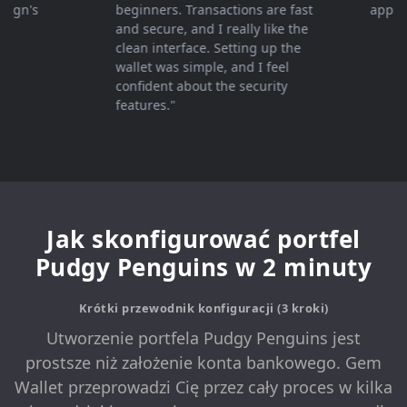
n's
beginners. Transactions are fast
appreciat
and secure, and I really like the
clean interface. Setting up the
wallet was simple, and I feel
confident about the security
features."
Jak skonfigurować portfel
Pudgy Penguins w 2 minuty
Krótki przewodnik konfiguracji (3 kroki)
Utworzenie portfela Pudgy Penguins jest
prostsze niż założenie konta bankowego. Gem
Wallet przeprowadzi Cię przez cały proces w kilka