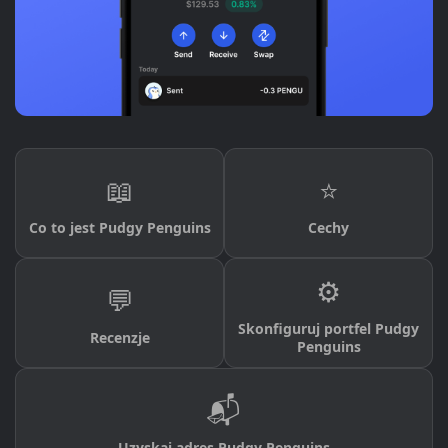
📖
⭐
Co to jest Pudgy Penguins
Cechy
⚙️
💬
Skonfiguruj portfel Pudgy
Recenzje
Penguins
📬
Uzyskaj adres Pudgy Penguins