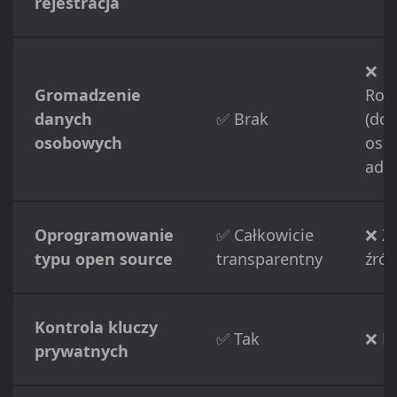
rejestracja
❌
Gromadzenie
Roz
danych
✅ Brak
(do
osobowych
osob
adre
Oprogramowanie
✅ Całkowicie
❌ Z
typu open source
transparentny
źród
Kontrola kluczy
✅ Tak
❌ N
prywatnych