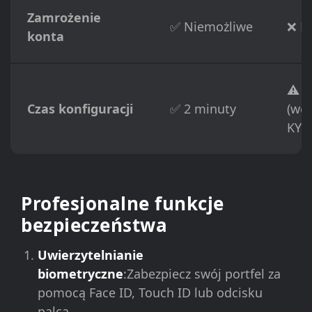
Zamrożenie
✅ Niemożliwe
❌ M
konta
⚠️ 1
Czas konfiguracji
✅ 2 minuty
(wer
KYC
Profesjonalne funkcje
bezpieczeństwa
Uwierzytelnianie
biometryczne
:Zabezpiecz swój portfel za
pomocą Face ID, Touch ID lub odcisku
palca