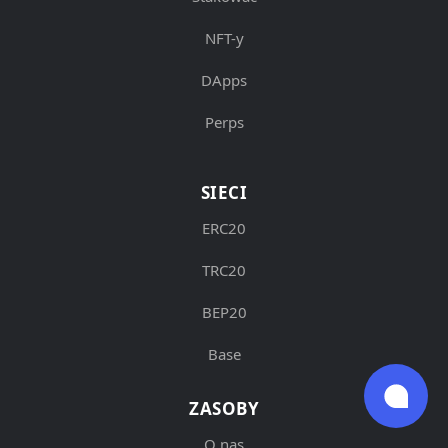
NFT-y
DApps
Perps
SIECI
ERC20
TRC20
BEP20
Base
ZASOBY
O nas