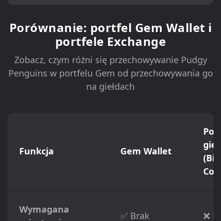
Porównanie: portfel Gem Wallet i
portfele Exchange
Zobacz, czym różni się przechowywanie Pudgy
Penguins w portfelu Gem od przechowywania go
na giełdach
Port
gie
Funkcja
Gem Wallet
(Bi
Coi
Wymagana
✅ Brak
❌ P