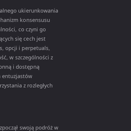
ikalnego ukierunkowania
mechanizm konsensusu
lności, co czyni go
cych się cech jest
 opcji i perpetuals,
ość, w szczególności z
onną i dostępną
h entuzjastów
ystania z rozległych
rozpoczął swoją podróż w