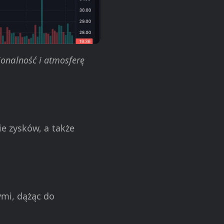
jonalność i atmosferę
e zysków, a także
ymi, dążąc do