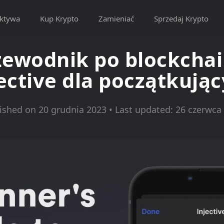
ktywa
Kup Krypto
Zamieniać
Sprzedaj Krypto
zewodnik po blockchai
ective dla początkują
ished on 20 grudnia 2023 • Last updated: 26 czerwca