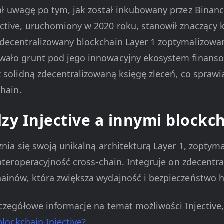
ał uwagę po tym, jak został inkubowany przez Binanc
ctive, uruchomiony w 2020 roku, stanowił znaczący 
decentralizowany blockchain Layer 1 zoptymalizowa
ało grunt pod jego innowacyjny ekosystem finansow
 solidną zdecentralizowaną księgę zleceń, co sprawia
chain.
zy Injective a innymi blockc
óżnia się swoją unikalną architekturą Layer 1, zopty
interoperacyjność cross-chain. Integruje on zdecentr
ainów, która zwiększa wydajność i bezpieczeństwo 
zczegółowe informacje na temat możliwości Injective
blockchain Injective?