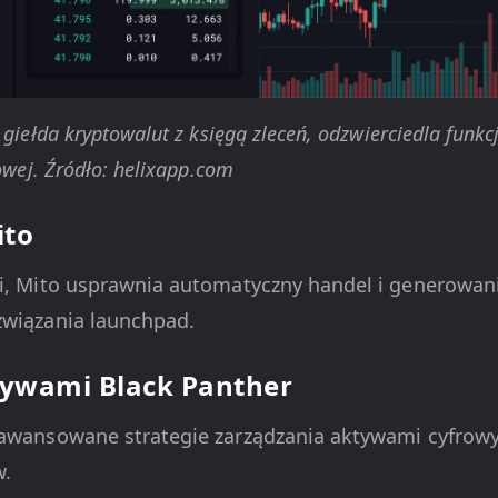
 giełda kryptowalut z księgą zleceń, odzwierciedla funkc
sowej. Źródło: helixapp.com
ito
Fi, Mito usprawnia automatyczny handel i generowani
związania launchpad.
tywami Black Panther
aawansowane strategie zarządzania aktywami cyfrow
w.