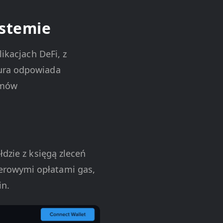
ystemie
ikacjach DeFi, z
tura odpowiada
emów
łdzie z księgą zleceń
erowymi opłatami gas,
in.