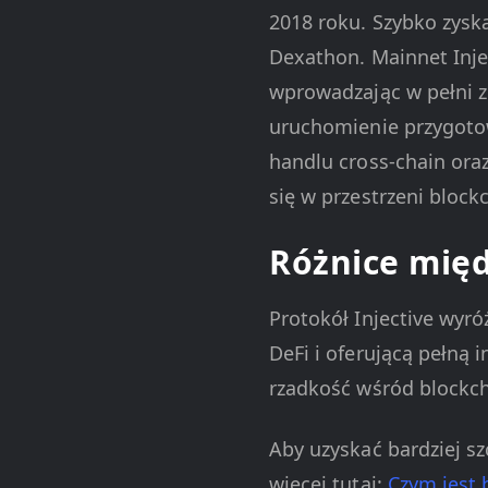
2018 roku. Szybko zysk
Dexathon. Mainnet Inje
wprowadzając w pełni z
uruchomienie przygotow
handlu cross-chain oraz
się w przestrzeni block
Różnice międ
Protokół Injective wyr
DeFi i oferującą pełną 
rzadkość wśród blockch
Aby uzyskać bardziej s
więcej tutaj:
Czym jest 