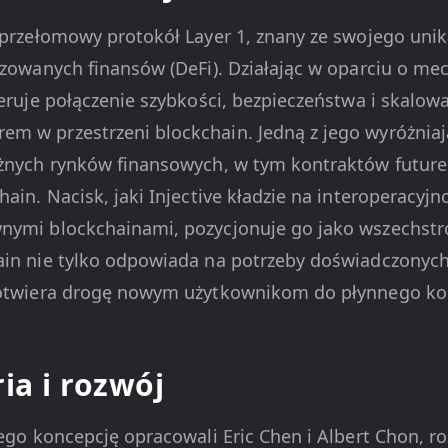
o przełomowy protokół Layer 1, znany ze swojego un
lizowanych finansów (DeFi). Działając w oparciu o 
feruje połączenie szybkości, bezpieczeństwa i skalowa
m w przestrzeni blockchain. Jedną z jego wyróżniają
żnych rynków finansowych, w tym kontraktów futures,
hain. Nacisk, jaki Injective kładzie na interoperacyjn
nymi blockchainami, pozycjonuje go jako wszechstr
ain nie tylko odpowiada na potrzeby doświadczonyc
 otwiera drogę nowym użytkownikom do płynnego korz
ia i rozwój
rego koncepcję opracowali Eric Chen i Albert Chon, 