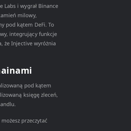
e Labs i wygrał Binance
kamień milowy,
ny pod kątem DeFi. To
y, integrujący funkcje
, że Injective wyróżnia
hainami
malizowaną pod kątem
alizowaną księgę zleceń,
handlu.
, możesz przeczytać