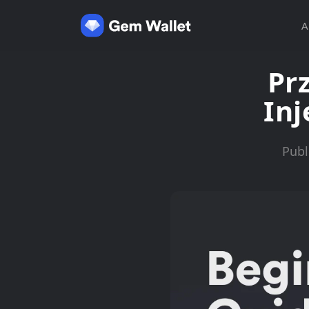
A
Pr
Inj
Publ