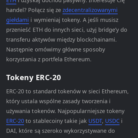
ETH
i uzyskaj dochód pasywny. Interesuje Cię
handel? Połącz się ze
zdecentralizowanymi
giełdami
i wymieniaj tokeny. A jeśli musisz
przenieść ETH do innych sieci, użyj bridge’y do
transferu aktywów między blockchainami.
Następnie omówimy główne sposoby
korzystania z portfela Ethereum.
Tokeny ERC-20
ERC-20 to standard tokenów w sieci Ethereum,
który ustala wspólne zasady tworzenia i
używania tokenów. Najpopularniejsze tokeny
ERC-20
to stablecoiny takie jak
USDT
,
USDC
i
DAI, które są szeroko wykorzystywane do