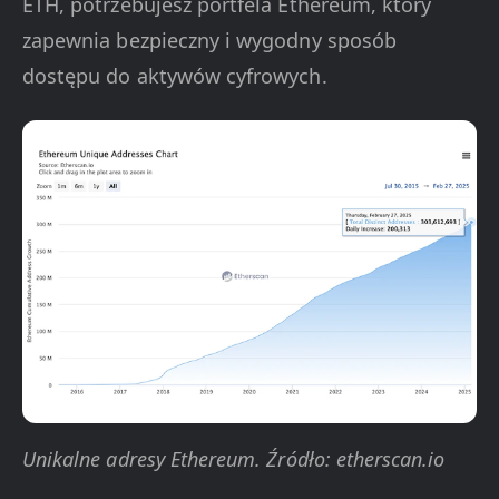
ETH, potrzebujesz portfela Ethereum, który
zapewnia bezpieczny i wygodny sposób
dostępu do aktywów cyfrowych.
Unikalne adresy Ethereum. Źródło: etherscan.io