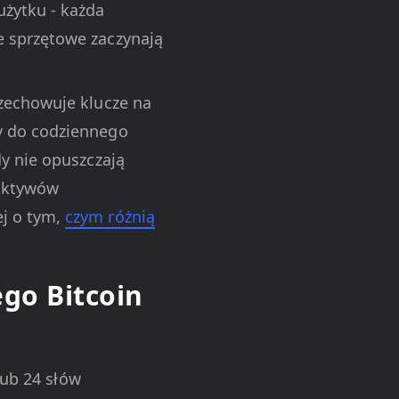
użytku - każda
e sprzętowe zaczynają
zechowuje klucze na
y do codziennego
dy nie opuszczają
 aktywów
ej o tym,
czym różnią
ego Bitcoin
lub 24 słów