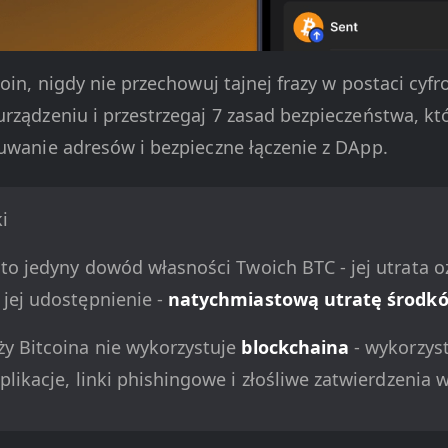
oin, nigdy nie przechowuj tajnej frazy w postaci cyfr
urządzeniu i przestrzegaj 7 zasad bezpieczeństwa, kt
ruwanie adresów i bezpieczne łączenie z DApp.
i
to jedyny dowód własności Twoich BTC - jej utrata 
a jej udostępnienie -
natychmiastową utratę środk
ży Bitcoina nie wykorzystuje
blockchaina
- wykorzys
plikacje, linki phishingowe i złośliwe zatwierdzenia 