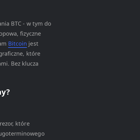
ania BTC - w tym do
topowa, fizyczne
Sam
Bitcoin
jest
raficzne, które
mi. Bez klucza
ny?
rezor, które
długoterminowego