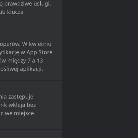
ją prawdziwe usługi,
ub klucza
loperów. W kwietniu
yfikację w App Store
ów między 7 a 13
ośliwej aplikacji.
ia zastępuje
ik wkleja bez
ściwe miejsce.