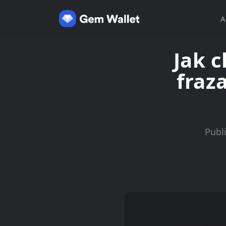
A
Jak c
fraz
Publ