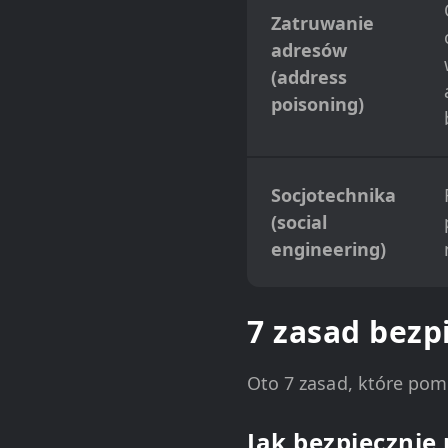
Zatruwanie
adresów
(address
poisoning)
Socjotechnika
(social
engineering)
7 zasad bezp
Oto 7 zasad, które pomo
Jak bezpiecznie