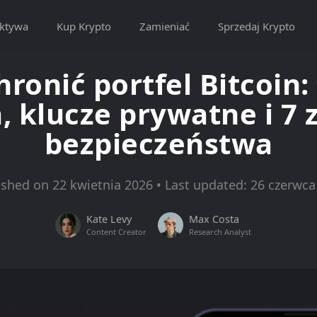
ktywa
Kup Krypto
Zamieniać
Sprzedaj Krypto
hronić portfel Bitcoin:
a, klucze prywatne i 7 
bezpieczeństwa
ished on 22 kwietnia 2026 • Last updated: 26 czerwca
Kate Levy
Max Costa
Content Creator
Research Analyst