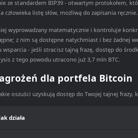
e ze standardem BIP39 - otwartym protokołem, któ
a człowieka listę słów, możliwą do zapisania ręcznie.
niej wyprowadzany matematycznie i kontroluje konkre
ępne; z nim są dostępne natychmiast i bez żadnej we
u wsparcia - jeśli stracisz tajną frazę, dostęp do śro
ysis z tego powodu utracono już 3,7 mln BTC.
agrożeń dla portfela Bitcoin
kie oszuści uzyskują dostęp do Twojej tajnej frazy, 
Jak działa