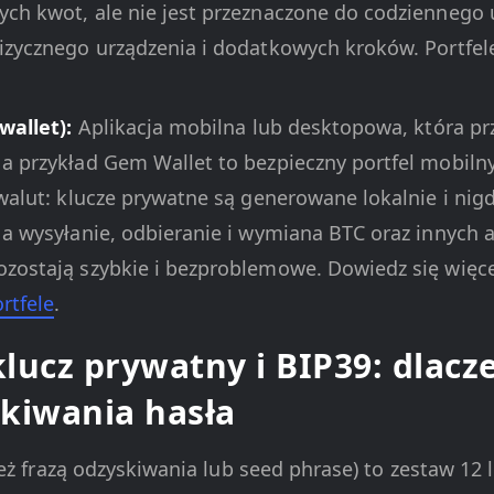
ch kwot, ale nie jest przeznaczone do codziennego 
izycznego urządzenia i dodatkowych kroków. Portfel
wallet):
Aplikacja mobilna lub desktopowa, która pr
a przykład Gem Wallet to bezpieczny portfel mobiln
walut: klucze prywatne są generowane lokalnie i nig
 a wysyłanie, odbieranie i wymiana BTC oraz innych
zostają szybkie i bezproblemowe. Dowiedz się więc
rtfele
.
klucz prywatny i BIP39: dlacz
kiwania hasła
ż frazą odzyskiwania lub seed phrase) to zestaw 12 