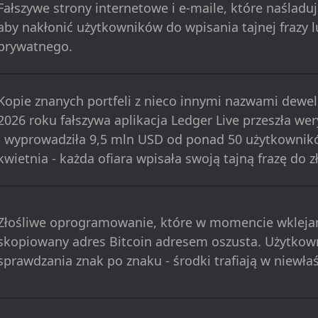
Fałszywe strony internetowe i e-maile, które naśladu
aby nakłonić użytkowników do wpisania tajnej frazy l
prywatnego.
Kopie znanych portfeli z nieco innymi nazwami dewe
2026 roku fałszywa aplikacja Ledger Live przeszła wer
i wyprowadziła 9,5 mln USD od ponad 50 użytkownik
kwietnia - każda ofiara wpisała swoją tajną frazę do zł
Złośliwe oprogramowanie, które w momencie wklejan
skopiowany adres Bitcoin adresem oszusta. Użytkown
sprawdzania znak po znaku - środki trafiają w niewła