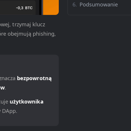
Podsumowanie
owej, trzymaj klucz
óre obejmują phishing,
oznacza
bezpowrotną
ów
.
tuje
użytkownika
w DApp.