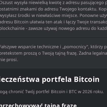
Oszust wysyła niewielką kwotę z adresu pasującego p
ostatnimi znakami do adresu Twojego kontaktu. Kopiuj
wysyłasz środki w niewłaściwe miejsce. Ponowne uż
adresu Bitcoin ułatwia ten atak i łączy Twoje transa
blockchainie - zawsze używaj nowego adresu do każd
Fałszywe wsparcie techniczne i „pomocnicy", którzy
pretekstem proszą o Twoją tajną frazę. Żadna legalna
nie prosi.
ieczeństwa portfela Bitcoin
gą chronić Twój portfel Bitcoin i BTC w 2026 roku.
 przechowywać tajną frazę