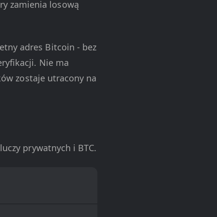
ry zamienia losową
tny adres Bitcoin - bez
ryfikacji. Nie ma
dków zostaje utracony na
kluczy prywatnych i BTC.