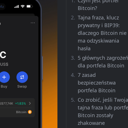
Czym jest portfel
Bitcoin?
Tajna fraza, klucz
prywatny i BIP39:
dlaczego Bitcoin nie
ma odzyskiwania
hasła
5 głównych zagroże
dla portfela Bitcoin
7 zasad
bezpieczeństwa
portfela Bitcoin
Co zrobić, jeśli Twoj
tajna fraza lub portfe
Bitcoin zostały
zhakowane