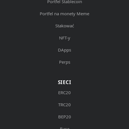
Portfel Stablecoin
Portfel na monety Meme
Stakować
NFT-y
DApps
Perps
SIECI
ERC20
TRC20
BEP20
Base