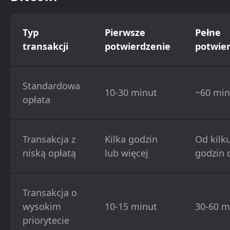
Typ
Pierwsze
Pełne
transakcji
potwierdzenie
potwie
Standardowa
10-30 minut
~60 min
opłata
Transakcja z
Kilka godzin
Od kilk
niską opłatą
lub więcej
godzin 
Transakcja o
wysokim
10-15 minut
30-60 m
priorytecie