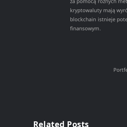
za pomocą różnych meto
kryptowaluty mają wyró
blockchain istnieje pot
finansowym.
Portf
Related Posts