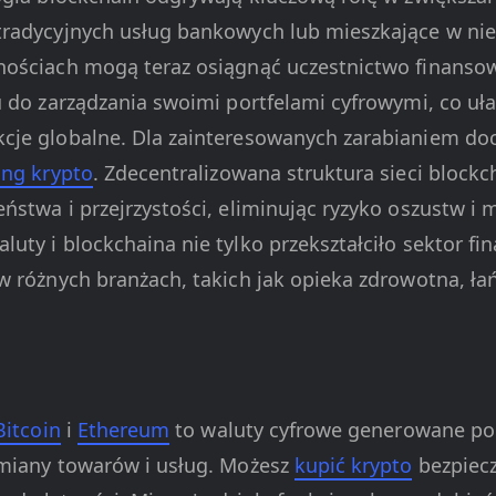
radycyjnych usług bankowych lub mieszkające w nie
ościach mogą teraz osiągnąć uczestnictwo finansowe
 do zarządzania swoimi portfelami cyfrowymi, co uła
cje globalne. Dla zainteresowanych zarabianiem 
ing krypto
. Zdecentralizowana struktura sieci blockc
stwa i przejrzystości, eliminując ryzyko oszustw i 
uty i blockchaina nie tylko przekształciło sektor fi
w różnych branżach, takich jak opieka zdrowotna, ła
Bitcoin
i
Ethereum
to waluty cyfrowe generowane po
ymiany towarów i usług. Możesz
kupić krypto
bezpiecz