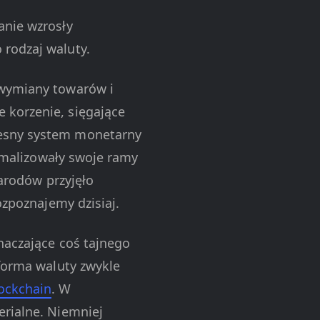
anie wzrosły
 rodzaj waluty.
 wymiany towarów i
 korzenie, sięgające
zesny system monetarny
ormalizowały swoje ramy
narodów przyjęło
ozpoznajemy dzisiaj.
naczające coś tajnego
 forma waluty zwykle
ockchain
. W
erialne. Niemniej