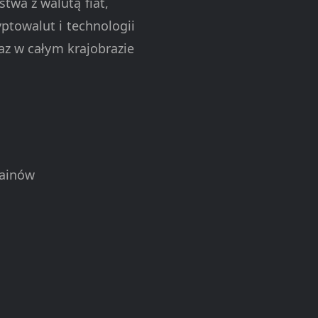
twa z walutą fiat,
ptowalut i technologii
az w całym krajobrazie
hainów