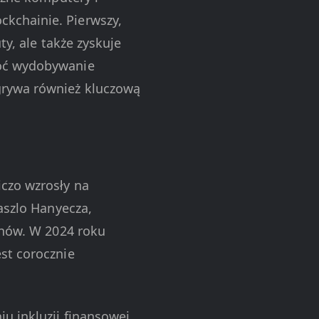
kchainie. Pierwszy,
ty, ale także zyskuje
hoć wydobywanie
grywa również kluczową
iczo wzrosły na
aszlo Hanyecza,
inów. W 2024 roku
st corocznie
u inkluzji finansowej.