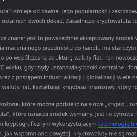
uta" istnieje od dawna, jego popularność i zastosow
 ostatnich dwóch dekad. Zasadniczo kryptowaluta to
brze znane; jest to powszechnie akceptowany środek
ia materialnego przedmiotu do handlu ma starożytne
o po współczesną strukturę waluty fiat. Ten nowoc
VIII wieku, gdy rządy ustanawiały banki centralne i f
raz z postępem industrializacji i globalizacji wiele 
waluty fiat, kształtując krajobraz finansowy, który r
złożone, które można podzielić na słowa „krypto", oz
uta", które oznacza środek wymiany. Jest to cyfrowa
m kryptograficznym wykorzystującym
technologię bl
ta, jak wspomniano powyżej, kryptowaluty nie są mat