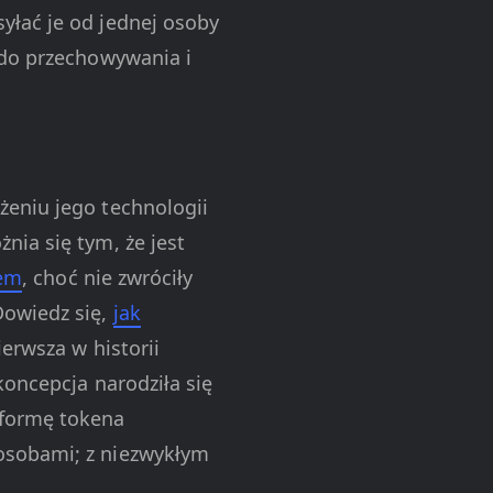
yłać je od jednej osoby
do przechowywania i
żeniu jego technologii
nia się tym, że jest
nem
, choć nie zwróciły
Dowiedz się,
jak
erwsza w historii
koncepcja narodziła się
 formę tokena
osobami; z niezwykłym