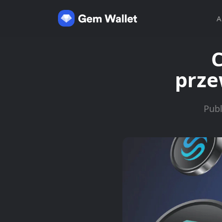
A
C
prze
Publ