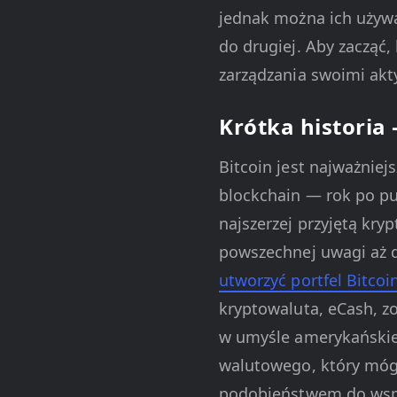
jednak można ich używa
do drugiej. Aby zacząć
zarządzania swoimi ak
Krótka historia
Bitcoin jest najważnie
blockchain — rok po pu
najszerzej przyjętą kry
powszechnej uwagi aż d
utworzyć portfel Bitcoi
kryptowaluta, eCash, zo
w umyśle amerykańskie
walutowego, który mógł
podobieństwem do wspó