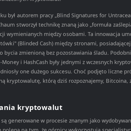
ku był autorem pracy „Blind Signatures for Untracea
haum stworzył technikę znaną jako „formuła zaślepi
cji wymienianych między osobami. Ta innowacja umo
gotówki" (Blinded Cash) między stronami, posiadające
 do bycia zmienioną bez pozostawiania śladu. Podobn
 B-Money i HashCash były jednymi z wczesnych krypt
dniosły one dużego sukcesu. Choć podjęto liczne pró
ną kryptowalutę, którą dziś rozpoznajemy, Bitcoina, 
ania kryptowalut
y są generowane w procesie znanym jako wydobywani
n polega na tym, że górnicy wykorzystują specjalisty