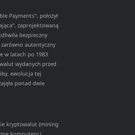
ble Payments", położył
ająca", zaprojektowaną
żliwiła bezpieczny
j zarówno autentyczny
ie w latach po 1983
owalut wydanych przed
by, ewolucja tej
zajęła ponad dwie
e kryptowalut (mining
czne komputery i