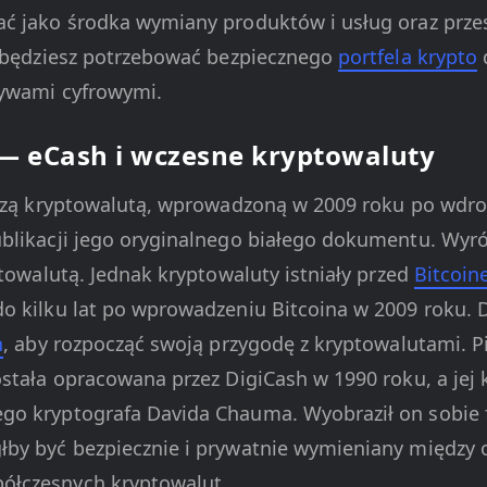
ć jako środka wymiany produktów i usług oraz przes
, będziesz potrzebować bezpiecznego
portfela krypto
tywami cyfrowymi.
 — eCash i wczesne kryptowaluty
jszą kryptowalutą, wprowadzoną w 2009 roku po wdro
blikacji jego oryginalnego białego dokumentu. Wyróż
ptowalutą. Jednak kryptowaluty istniały przed
Bitcoi
o kilku lat po wprowadzeniu Bitcoina w 2009 roku. 
n
, aby rozpocząć swoją przygodę z kryptowalutami. Pi
stała opracowana przez DigiCash w 1990 roku, a jej 
go kryptografa Davida Chauma. Wyobraził on sobie
by być bezpiecznie i prywatnie wymieniany między 
łczesnych kryptowalut.