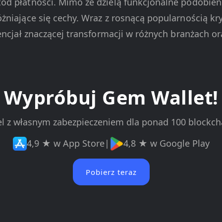
d płatności. Mimo że dzielą funkcjonalne podobieńs
żniające się cechy. Wraz z rosnącą popularnością kry
encjał znaczącej transformacji w różnych branżach or
Wypróbuj Gem Wallet!
el z własnym zabezpieczeniem dla ponad 100 blockc
4,9 ★ w App Store
|
4,8 ★ w Google Play
Pobierz teraz