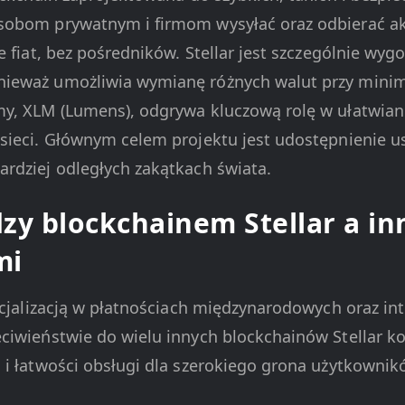
sobom prywatnym i firmom wysyłać oraz odbierać a
e fiat, bez pośredników. Stellar jest szczególnie wy
ieważ umożliwia wymianę różnych walut przy minim
y, XLM (Lumens), odgrywa kluczową rolę w ułatwianiu
sieci. Głównym celem projektu jest udostępnienie u
rdziej odległych zakątkach świata.
zy blockchainem Stellar a i
mi
ecjalizacją w płatnościach międzynarodowych oraz inte
ciwieństwie do wielu innych blockchainów Stellar ko
 i łatwości obsługi dla szerokiego grona użytkownik