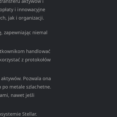
 transferu aktywów i
opłaty i innowacyjne
, jak i organizacji.
ę, zapewniając niemal
ytkownikom handlować
 korzystać z protokołów
ja aktywów. Pozwala ona
 po metale szlachetne.
mi, nawet jeśli
ystemie Stellar.