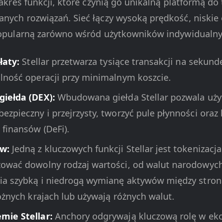
 zakres funkcji, które czynią go unikalną platformą do
anych rozwiązań. Sieć łączy wysoką prędkość, niskie 
popularną zarówno wśród użytkowników indywidualnych
łaty:
Stellar przetwarza tysiące transakcji na sekund
lność operacji przy minimalnym koszcie.
iełda (DEX):
Wbudowana giełda Stellar pozwala uż
zpieczny i przejrzysty, tworzyć pule płynności oraz
finansów (DeFi).
w:
Jedną z kluczowych funkcji Stellar jest tokenizac
ować dowolny rodzaj wartości, od walut narodowych
ia szybką i niedrogą wymianę aktywów między strona
óżnych krajach lub używają różnych walut.
mie Stellar:
Anchory odgrywają kluczową rolę w ekos