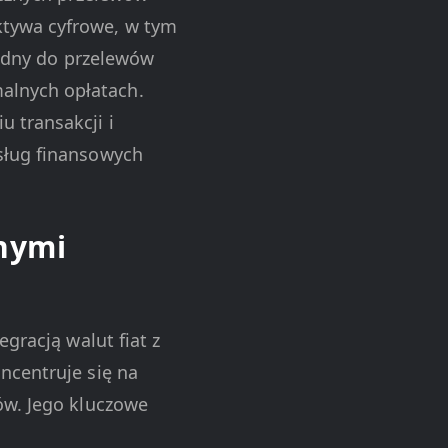
ktywa cyfrowe, w tym
godny do przelewów
alnych opłatach.
 transakcji i
sług finansowych
nnymi
gracją walut fiat z
ncentruje się na
ów. Jego kluczowe