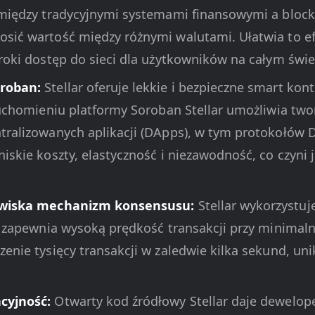
 między tradycyjnymi systemami finansowymi a bloc
sić wartość między różnymi walutami. Ułatwia to 
roki dostęp do sieci dla użytkowników na całym świe
roban:
Stellar oferuje lekkie i bezpieczne smart kon
ruchomieniu platformy Soroban Stellar umożliwia two
ralizowanych aplikacji (DApps), w tym protokołów DeF
iskie koszty, elastyczność i niezawodność, co czyni
dowiska mechanizm konsensusu:
Stellar wykorzystuj
y zapewnia wysoką prędkość transakcji przy minimaln
enie tysięcy transakcji w zaledwie kilka sekund, u
cyjność:
Otwarty kod źródłowy Stellar daje dewelo