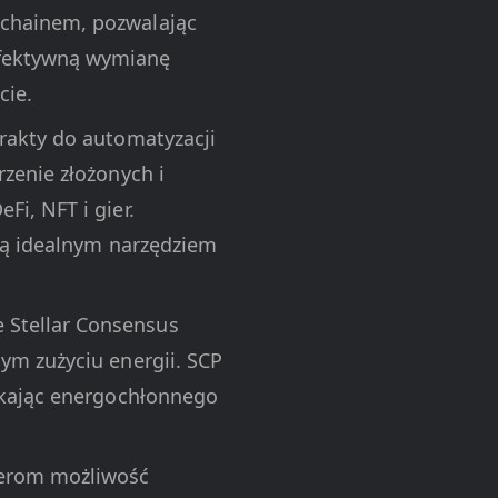
kchainem, pozwalając
efektywną wymianę
cie.
trakty do automatyzacji
rzenie złożonych i
i, NFT i gier.
 ją idealnym narzędziem
e Stellar Consensus
ym zużyciu energii. SCP
nikając energochłonnego
perom możliwość