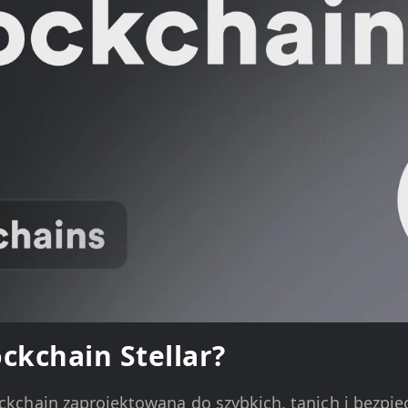
ockchain Stellar?
lockchain zaprojektowana do szybkich, tanich i bezpi