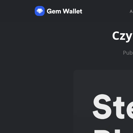
A
Czy
Pub