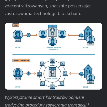
zdecentralizowanych, znacznie poszerzając
zastosowania technologii blockchain.
Wykorzystanie smart kontraktów odmieni
tradycyjne procedury zawierania transakcji i