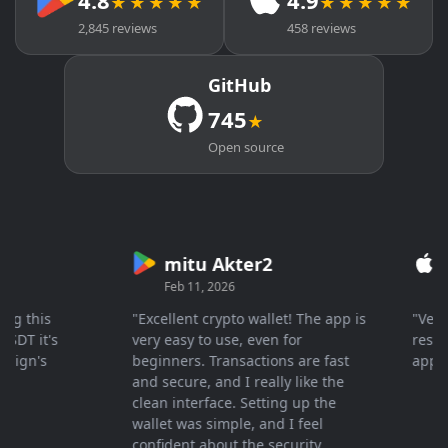
4.8
4.9
★★★★★
★★★★★
2,845 reviews
458 reviews
GitHub
745
★
Open source
mitu Akter2
Cry
Feb 11, 2026
Mar 
this
"Excellent crypto wallet! The app is
"Very fas
 it's
very easy to use, even for
response
gn's
beginners. Transactions are fast
apprecia
and secure, and I really like the
clean interface. Setting up the
wallet was simple, and I feel
confident about the security