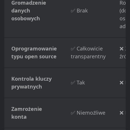
Gromadzenie
Roz
danych
✅ Brak
(do
osobowych
osob
adre
Oprogramowanie
✅ Całkowicie
❌ Z
typu open source
transparentny
źród
Kontrola kluczy
✅ Tak
❌ N
prywatnych
Zamrożenie
✅ Niemożliwe
❌ M
konta