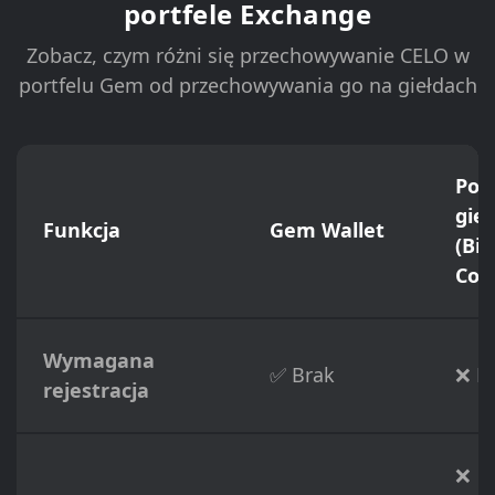
portfele Exchange
Zobacz, czym różni się przechowywanie CELO w
portfelu Gem od przechowywania go na giełdach
Port
gie
Funkcja
Gem Wallet
(Bi
Coi
Wymagana
✅ Brak
❌ P
rejestracja
❌