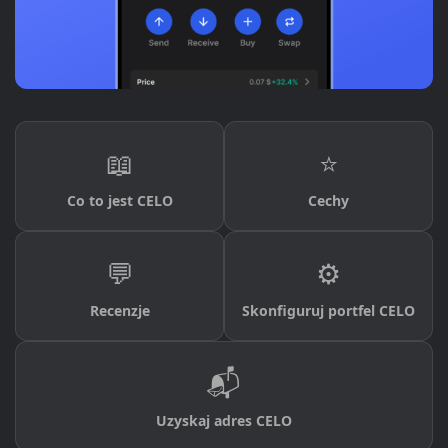
📖
⭐
Co to jest CELO
Cechy
💬
⚙️
Recenzje
Skonfiguruj portfel CELO
📬
Uzyskaj adres CELO