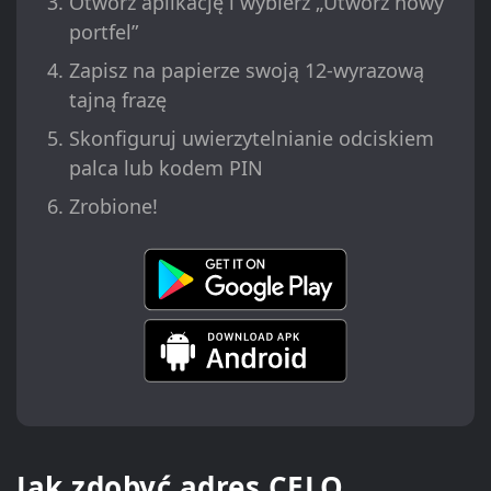
Otwórz aplikację i wybierz „Utwórz nowy
portfel”
Zapisz na papierze swoją 12-wyrazową
tajną frazę
Skonfiguruj uwierzytelnianie odciskiem
palca lub kodem PIN
Zrobione!
Jak zdobyć adres CELO