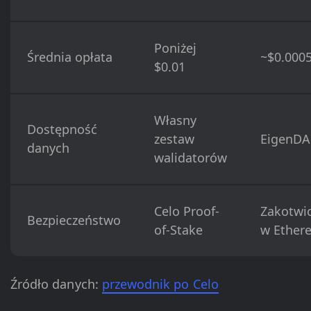
Poniżej
Średnia opłata
~$0.000
$0.01
Własny
Dostępność
zestaw
EigenDA
danych
walidatorów
Celo Proof-
Zakotwi
Bezpieczeństwo
of-Stake
w Ether
Źródło danych:
przewodnik po Celo