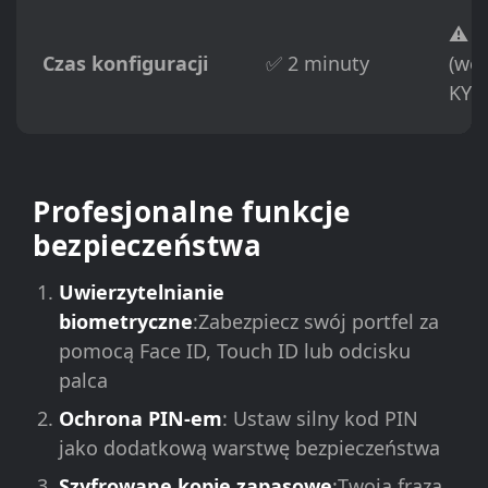
⚠️ 1
Czas konfiguracji
✅ 2 minuty
(wer
KYC
Profesjonalne funkcje
bezpieczeństwa
Uwierzytelnianie
biometryczne
:Zabezpiecz swój portfel za
pomocą Face ID, Touch ID lub odcisku
palca
Ochrona PIN-em
: Ustaw silny kod PIN
jako dodatkową warstwę bezpieczeństwa
Szyfrowane kopie zapasowe
:Twoja fraza