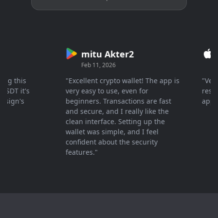
mitu Akter2
Cr
Feb 11, 2026
Mar 
 this
"Excellent crypto wallet! The app is
"Very fa
T it's
very easy to use, even for
response
gn's
beginners. Transactions are fast
apprecia
and secure, and I really like the
clean interface. Setting up the
wallet was simple, and I feel
confident about the security
features."