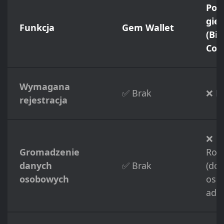
Port
gie
Funkcja
Gem Wallet
(Bi
Coi
Wymagana
✅ Brak
❌ P
rejestracja
❌
Gromadzenie
Roz
danych
✅ Brak
(do
osobowych
osob
adre