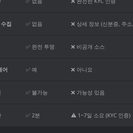
수
✅ 없음
❌ 완전한 KYC 인증
 수집
✅ 없음
❌ 상세 정보 (신분증, 주소,
✅ 완전 투명
❌ 비공개 소스
제어
✅ 예
❌ 아니요
결
✅ 불가능
❌ 가능성 있음
간
✅ 2분
⚠️ 1~7일 소요 (KYC 인증)