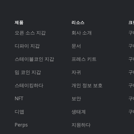
제품
리소스
크
오픈 소스 지갑
회사 소개
구매
디파이 지갑
문서
구
스테이블코인 지갑
프레스 키트
구
밈 코인 지갑
자귀
구
스테이킹하다
개인 정보 보호
구
NFT
보안
구
디앱
생태계
구
Perps
지원하다