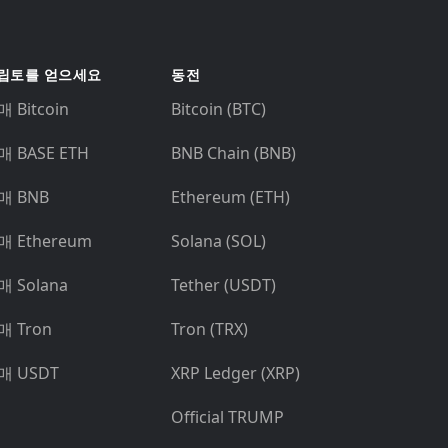
립토를 얻으세요
동전
 Bitcoin
Bitcoin (BTC)
매 BASE ETH
BNB Chain (BNB)
매 BNB
Ethereum (ETH)
매 Ethereum
Solana (SOL)
매 Solana
Tether (USDT)
매 Tron
Tron (TRX)
매 USDT
XRP Ledger (XRP)
Official TRUMP