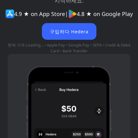
시작하세요.
4.9 ★ on App Store
|
4.8 ★ on Google Play
구입하다 Hedera
현재 가격
Loading...
• Apple Pay • Google Pay • SEPA • Credit & Debit
Card • Bank Transfer