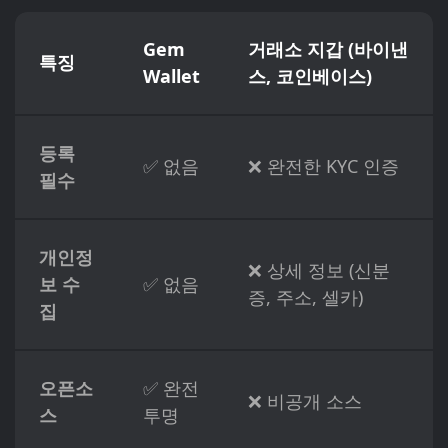
Gem
거래소 지갑 (바이낸
특징
Wallet
스, 코인베이스)
등록
✅ 없음
❌ 완전한 KYC 인증
필수
개인정
❌ 상세 정보 (신분
보 수
✅ 없음
증, 주소, 셀카)
집
오픈소
✅ 완전
❌ 비공개 소스
스
투명