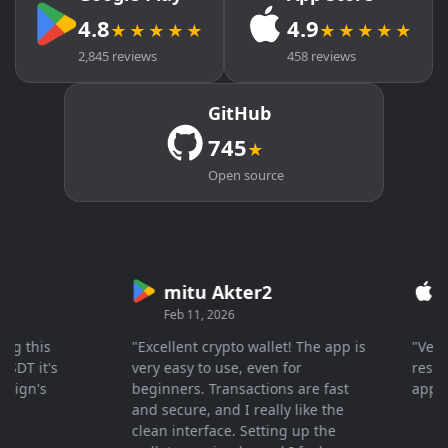
4.8
4.9
★★★★★
★★★★★
2,845 reviews
458 reviews
GitHub
745
★
Open source
mitu Akter2
Cry
Feb 11, 2026
Mar 2
this
"Excellent crypto wallet! The app is
"Very fas
 it's
very easy to use, even for
response 
n's
beginners. Transactions are fast
apprecia
and secure, and I really like the
clean interface. Setting up the