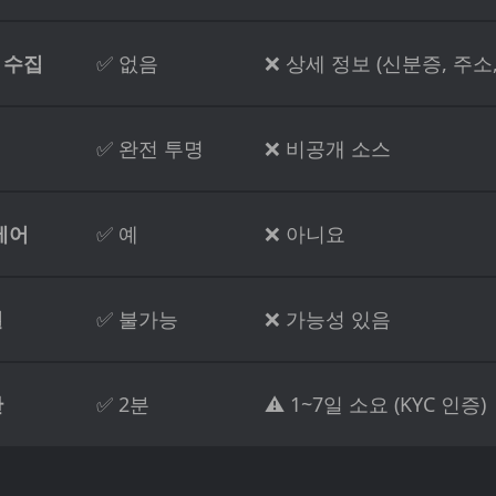
 수집
✅ 없음
❌ 상세 정보 (신분증, 주소,
✅ 완전 투명
❌ 비공개 소스
제어
✅ 예
❌ 아니요
결
✅ 불가능
❌ 가능성 있음
간
✅ 2분
⚠️ 1~7일 소요 (KYC 인증)