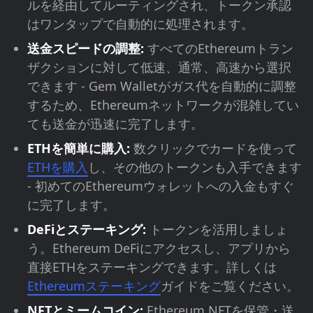
ルを経由してルーティングされ、トークン承認
はワンタップで自動的に処理されます。
送金スピードの調整:
すべてのEthereumトラン
ザクションに対して低速、通常、高速から選択
できます - Gem Walletがガス代を自動的に調整
するため、Ethereumネットワークが混雑してい
ても送金が迅速に完了します。
ETHを簡単に購入:
数クリックでカードを使って
ETHを購入
し、その他のトークンも入手できます
- 初めてのEthereumウォレットへの入金もすぐ
に完了します。
DeFiとステーキング:
トークンを活用しましょ
う。Ethereum DeFiにアクセスし、アプリから
直接ETHをステーキングできます。詳しくは
Ethereumステーキング
ガイドをご覧ください。
NFTとミームコイン:
Ethereum NFTを保管・送