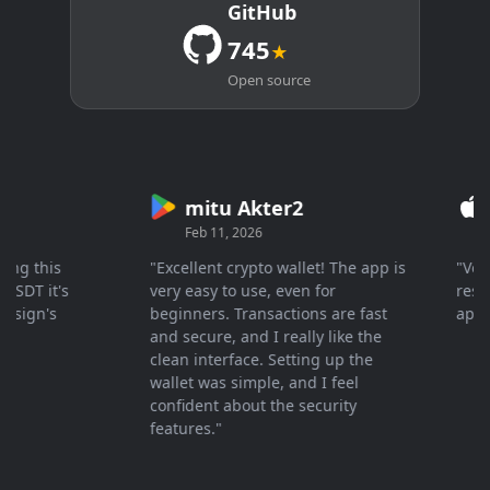
GitHub
745
★
Open source
mitu Akter2
Cr
Feb 11, 2026
Mar 
 this
"Excellent crypto wallet! The app is
"Very fa
T it's
very easy to use, even for
response
gn's
beginners. Transactions are fast
apprecia
and secure, and I really like the
clean interface. Setting up the
wallet was simple, and I feel
confident about the security
features."