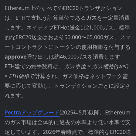
Ethereum上のすべてのERC20トランザクション
は、ETHで支払う計算単位である
ガス
を一定量消費
します。ネイティブETHの送金は21,000ガス、標準
的なERC20送金はおよそ50,000〜65,000ガス、スマ
ートコントラクトにトークンの使用権限を付与する
approve
呼び出しは約46,000ガスを消費します。
ETH建ての総手数料は、
ガス単位 × ガス価格(gwei)
× ETH価格
で計算され、ガス価格はネットワーク需
要に応じて変動し、トランザクションごとに設定さ
れます。
Pectraアップグレード
(2025年5月)以降、Ethereum
のガス市場は全体的に過去の水準より低い水準で安
定しています。2026年春時点で、標準的なERC20送