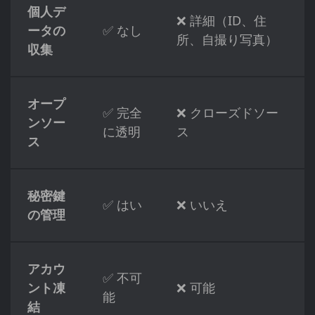
個人デ
❌ 詳細（ID、住
ータの
✅ なし
所、自撮り写真）
収集
オープ
✅ 完全
❌ クローズドソー
ンソー
に透明
ス
ス
秘密鍵
✅ はい
❌ いいえ
の管理
アカウ
✅ 不可
ント凍
❌ 可能
能
結