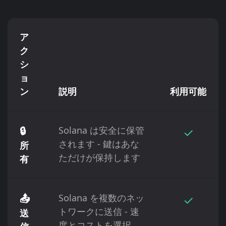
ア
ク
シ
ョ
ン
説明
利用可能
🔒
Solana は安全に保管
✓
されます - 鍵はあな
所
ただけが保持します
有
📤
Solana を複数のネッ
✓
トワークに送信 - 速
送
度とコストを選択