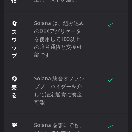
信
🔄
Solana は、組み込み
✓
のDEXアグリゲータ
ス
を使用して100以上
ワ
の暗号通貨と交換可
ッ
能です
プ
💱
Solana 統合オフラン
✓
ププロバイダーを介
売
して法定通貨に換金
る
可能
💸
Solana を誰にでも、
✓