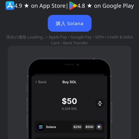
4.9 ★ on App Store
|
4.8 ★ on Google Play
購入 Solana
現在の価格
Loading...
• Apple Pay • Google Pay • SEPA • Credit & Debit
Card • Bank Transfer