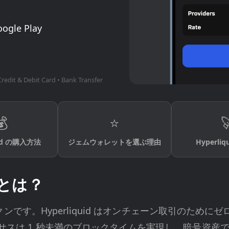
oogle Play
Credit & Debit Card • Bank Transfer
💰
⭐

uid の購入方法
ジェムウォレットを選ぶ理由
Hyperli
E）とは？
ブトークンです。Hyperliquid はオンチェーン取引のために
ンセンサスは 1 秒未満のブロックタイムを実現し、暗号