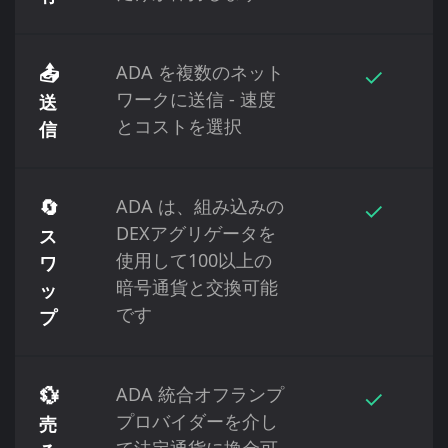
📤
ADA を複数のネット
✓
ワークに送信 - 速度
送
とコストを選択
信
🔄
ADA は、組み込みの
✓
DEXアグリゲータを
ス
使用して100以上の
ワ
暗号通貨と交換可能
ッ
です
プ
💱
ADA 統合オフランプ
✓
プロバイダーを介し
売
て法定通貨に換金可