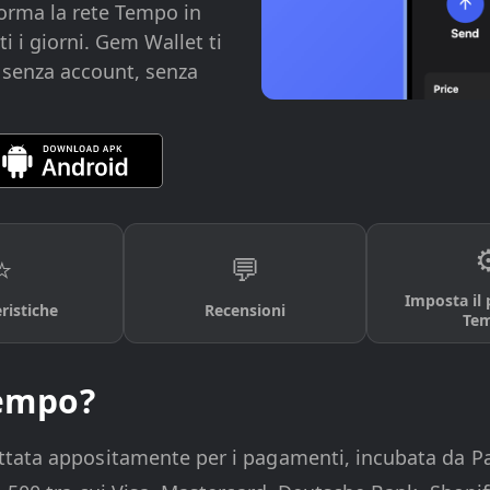
orma la rete Tempo in
 i giorni. Gem Wallet ti
 - senza account, senza
⚙
⭐
💬
Imposta il 
ristiche
Recensioni
Te
Tempo?
tata appositamente per i pagamenti, incubata da Par