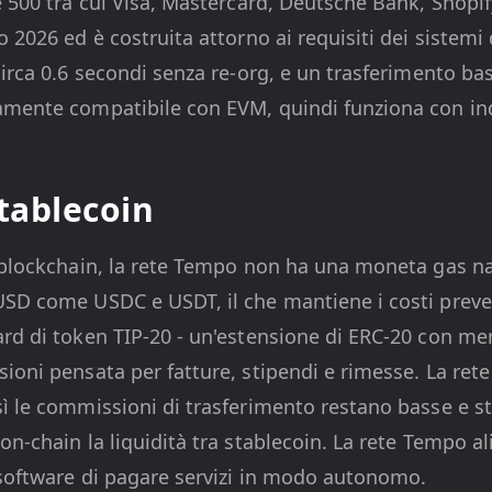
e 500 tra cui Visa, Mastercard, Deutsche Bank, Shopi
 2026 ed è costruita attorno ai requisiti dei sistemi 
circa 0.6 secondi senza re-org, e un trasferimento b
amente compatibile con EVM, quindi funziona con indi
tablecoin
 blockchain, la rete Tempo non ha una moneta gas na
SD come USDC e USDT, il che mantiene i costi prevedib
rd di token TIP-20 - un'estensione di ERC-20 con me
ioni pensata per fatture, stipendi e rimesse. La re
ì le commissioni di trasferimento restano basse e st
on-chain la liquidità tra stablecoin. La rete Tempo
 software di pagare servizi in modo autonomo.