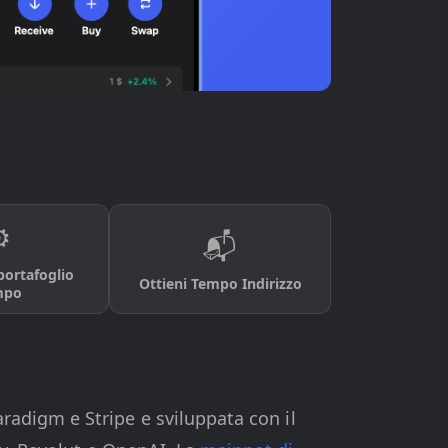
️
📬
portafoglio
Ottieni Tempo Indirizzo
mpo
adigm e Stripe e sviluppata con il