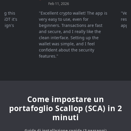
Feb 11, 2026
Mar 
 this
"Excellent crypto wallet! The app is
"Very fa
T it's
very easy to use, even for
response
gn's
beginners. Transactions are fast
apprecia
and secure, and I really like the
clean interface. Setting up the
wallet was simple, and I feel
confident about the security
features."
Come impostare un
portafoglio Scallop (SCA) in 2
minuti
Guida di installazione rapida (3 passaggi)