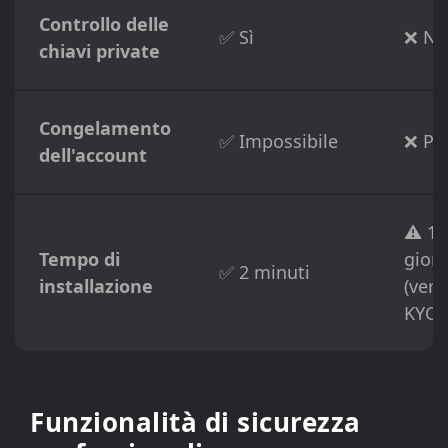
Controllo delle
✅ Sì
❌ No
chiavi private
Congelamento
✅ Impossibile
❌ Pos
dell'account
⚠️ 1-
Tempo di
giorn
✅ 2 minuti
installazione
(verif
KYC)
Funzionalità di sicurezza