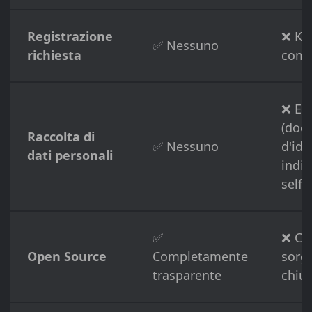
Registrazione
❌ KY
✅ Nessuno
richiesta
comp
❌ Es
(doc
Raccolta di
✅ Nessuno
d'ide
dati personali
indir
selfie
✅
❌ Co
Open Source
Completamente
sorg
trasparente
chiu