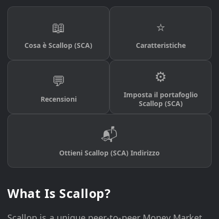
📖
⭐
Cosa è Scallop (SCA)
Caratteristiche
⚙️
💬
Imposta il portafoglio
Recensioni
Scallop (SCA)
📬
Ottieni Scallop (SCA) Indirizzo
What Is Scallop?
Scallop is a unique peer-to-peer Money Market