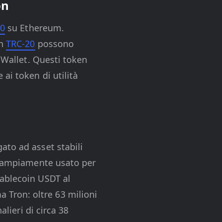
on
20
su Ethereum.
en
TRC-20
possono
 Wallet. Questi token
ai token di utilità
gato ad asset stabili
 è ampiamente usato per
tablecoin USDT al
 Tron: oltre 63 milioni
alieri di circa 38