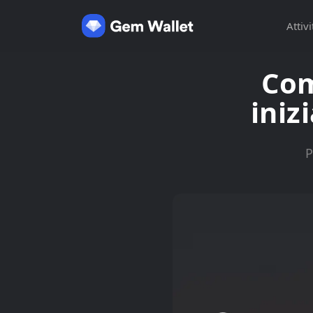
Attivi
Com
iniz
P