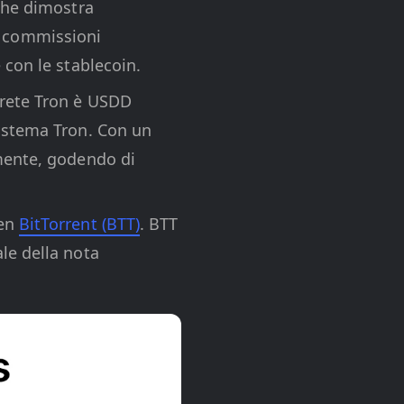
 che dimostra
lle commissioni
 con le stablecoin.
 rete Tron è USDD
sistema Tron. Con un
lmente, godendo di
ken
BitTorrent (BTT)
. BTT
le della nota