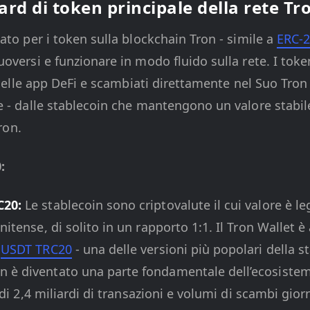
ard di token principale della rete Tr
ato per i token sulla blockchain Tron - simile a
ERC-
oversi e funzionare in modo fluido sulla rete. I tok
i nelle app DeFi e scambiati direttamente nel Suo Tron
 - dalle stablecoin che mantengono un valore stabile 
ron.
:
C20:
Le stablecoin sono criptovalute il cui valore è le
unitense, di solito in un rapporto 1:1. Il Tron Wallet
e
USDT TRC20
- una delle versioni più popolari della s
è diventato una parte fondamentale dell’ecosistema
ù di 2,4 miliardi di transazioni e volumi di scambi giorn