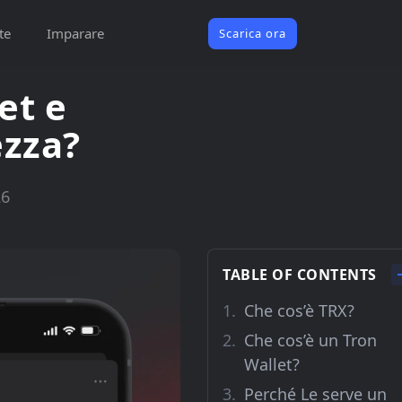
te
Imparare
Scarica ora
et e
ezza?
26
TABLE OF CONTENTS
Che cos’è TRX?
Che cos’è un Tron
Wallet?
Perché Le serve un