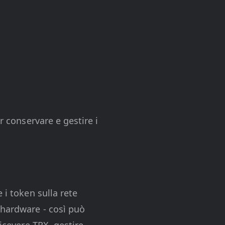
r conservare e gestire i
 i token sulla rete
 hardware - così può
icevere TRX, gestire