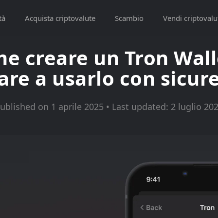
tà
Acquista criptovalute
Scambio
Vendi criptovalu
e creare un Tron Wall
iare a usarlo con sicur
ublished on 1 aprile 2025 • Last updated: 2 luglio 20