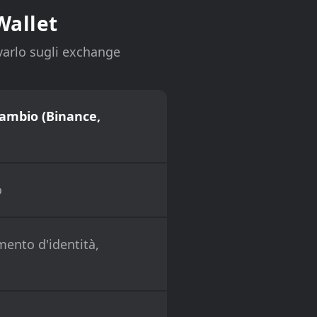
Wallet
rvarlo sugli exchange
cambio (Binance,
o
ento d'identità,