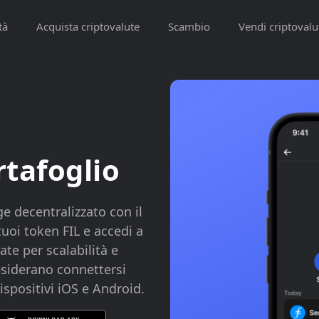
tà
Acquista criptovalute
Scambio
Vendi criptovalu
rtafoglio
ge decentralizzato con il
tuoi token FIL e accedi a
ate per scalabilità e
desiderano connettersi
dispositivi iOS e Android.