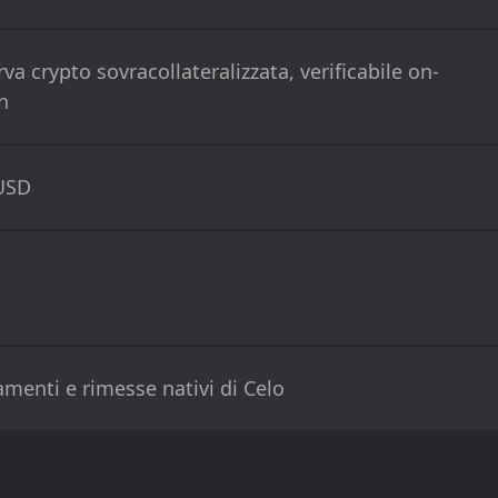
rva crypto sovracollateralizzata, verificabile on-
n
USD
menti e rimesse nativi di Celo