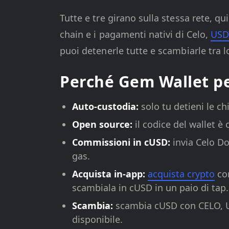
Tutte e tre girano sulla stessa rete, qu
chain e i pagamenti nativi di Celo,
USD
puoi detenerle tutte e scambiarle tra 
Perché Gem Wallet p
Auto-custodia:
solo tu detieni le ch
Open source:
il codice del wallet è
Commissioni in cUSD:
invia Celo Do
gas.
Acquista in-app:
acquista crypto
con
scambiala in cUSD in un paio di tap.
Scambia:
scambia cUSD con CELO, US
disponibile.