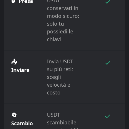
🔒
USDT
✓
Presa
conservati in
modo sicuro:
solo tu
possiedi le
chiavi
📤
Invia USDT
✓
su più reti:
Inviare
scegli
velocità e
costo
🔄
USDT
✓
scambiabile
Scambio