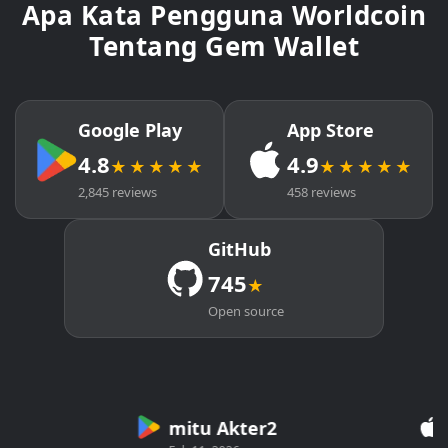
Apa Kata Pengguna Worldcoin
Tentang Gem Wallet
Google Play
App Store
4.8
4.9
★★★★★
★★★★★
2,845 reviews
458 reviews
GitHub
745
★
Open source
mitu Akter2
Cr