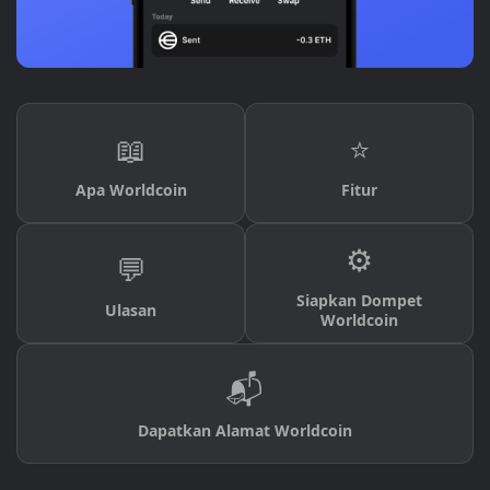
📖
⭐
Apa Worldcoin
Fitur
⚙️
💬
Siapkan Dompet
Ulasan
Worldcoin
📬
Dapatkan Alamat Worldcoin