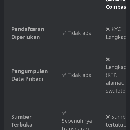
Coinbase
Pendaftaran
❌ KYC
✅ Tidak ada
Diperlukan
Lengkap
❌
Lengkap
Pengumpulan
✅ Tidak ada
(KTP,
Data Pribadi
alamat,
swafoto)
✅
Sumber
❌ Sumbe
Sepenuhnya
Terbuka
tertutup
transparan