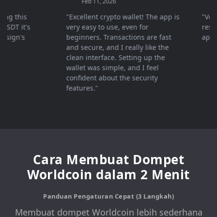
Feb 11, 2026
Mar 
 this
"Excellent crypto wallet! The app is
"Very fa
T it's
very easy to use, even for
response
gn's
beginners. Transactions are fast
apprecia
and secure, and I really like the
clean interface. Setting up the
wallet was simple, and I feel
confident about the security
features."
Cara Membuat Dompet
Worldcoin dalam 2 Menit
Panduan Pengaturan Cepat (3 Langkah)
Membuat dompet Worldcoin lebih sederhana