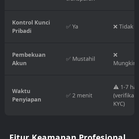
Kontrol Kunci
✅ Ya
❌ Tidak
Pribadi
Pembekuan
❌
✅ Mustahil
Akun
Mungkin
⚠️ 1-7 har
Waktu
✅ 2 menit
(verifikasi
Penyiapan
KYC)
Fitur Keamanan Profesional