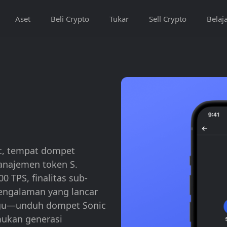
Aset
Beli Crypto
Tukar
Sell Crypto
Belaj
c, tempat dompet
anajemen token S.
 TPS, finalitas sub-
pengalaman yang lancar
nggu—unduh dompet Sonic
mukan generasi