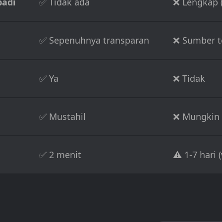
badi
✅ Tidak ada
❌ Lengkap (
✅ Sepenuhnya transparan
❌ Sumber t
✅ Ya
❌ Tidak
✅ Mustahil
❌ Mungkin
✅ 2 menit
⚠️ 1-7 hari 