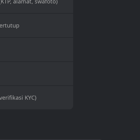
KTP, alamat, swafoto)
ertutup
(verifikasi KYC)