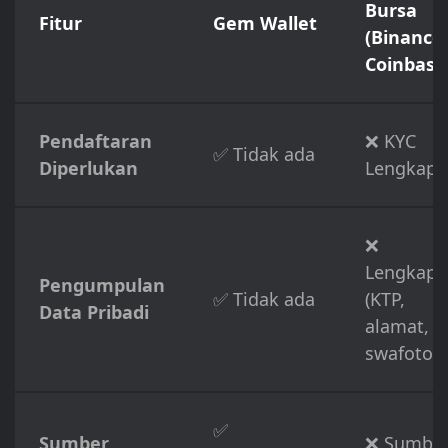
Bursa
Fitur
Gem Wallet
(Binance,
Coinbase
Pendaftaran
❌ KYC
✅ Tidak ada
Diperlukan
Lengkap
❌
Lengkap
Pengumpulan
✅ Tidak ada
(KTP,
Data Pribadi
alamat,
swafoto)
✅
Sumber
❌ Sumbe