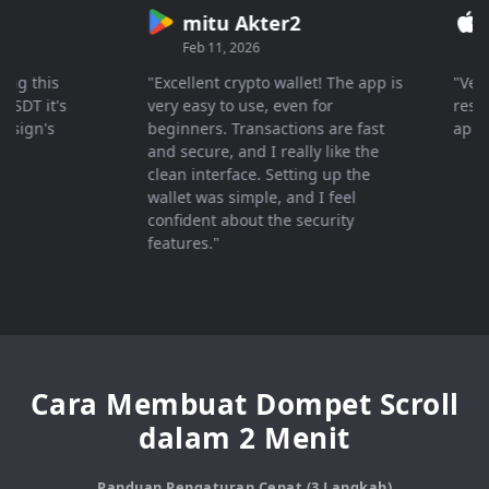
mitu Akter2
Cr
Feb 11, 2026
Mar 
 this
"Excellent crypto wallet! The app is
"Very fa
T it's
very easy to use, even for
response
gn's
beginners. Transactions are fast
apprecia
and secure, and I really like the
clean interface. Setting up the
wallet was simple, and I feel
confident about the security
features."
Cara Membuat Dompet Scroll
dalam 2 Menit
Panduan Pengaturan Cepat (3 Langkah)