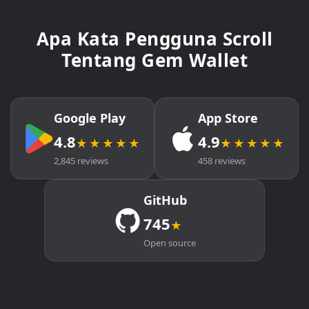
Apa Kata Pengguna Scroll
Tentang Gem Wallet
Google Play
App Store
4.8
4.9
★★★★★
★★★★★
2,845 reviews
458 reviews
GitHub
745
★
Open source