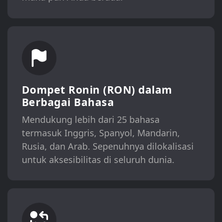
Dompet Ronin (RON) dalam
Berbagai Bahasa
Mendukung lebih dari 25 bahasa
termasuk Inggris, Spanyol, Mandarin,
Rusia, dan Arab. Sepenuhnya dilokalisasi
untuk aksesibilitas di seluruh dunia.