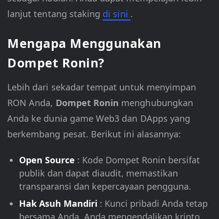
lanjut tentang staking
di sini
.
Mengapa Menggunakan
Dompet Ronin?
Lebih dari sekadar tempat untuk menyimpan
RON Anda,
Dompet Ronin
menghubungkan
Anda ke dunia game Web3 dan DApps yang
berkembang pesat. Berikut ini alasannya:
Open Source
: Kode Dompet Ronin bersifat
publik dan dapat diaudit, memastikan
transparansi dan kepercayaan pengguna.
Hak Asuh Mandiri
: Kunci pribadi Anda tetap
bersama Anda. Anda mengendalikan kripto