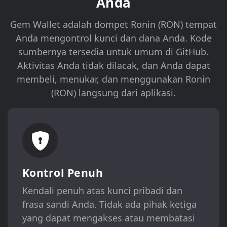
Anda
Gem Wallet adalah dompet Ronin (RON) tempat
Anda mengontrol kunci dan dana Anda. Kode
sumbernya tersedia untuk umum di GitHub.
Aktivitas Anda tidak dilacak, dan Anda dapat
membeli, menukar, dan menggunakan Ronin
(RON) langsung dari aplikasi.
Kontrol Penuh
Kendali penuh atas kunci pribadi dan
frasa sandi Anda. Tidak ada pihak ketiga
yang dapat mengakses atau membatasi