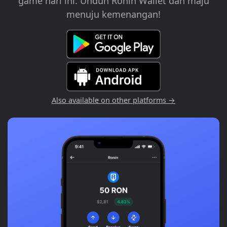
game hari ini. Unduh Ronin Wallet dan maju
menuju kemenangan!
Also available on other platforms →