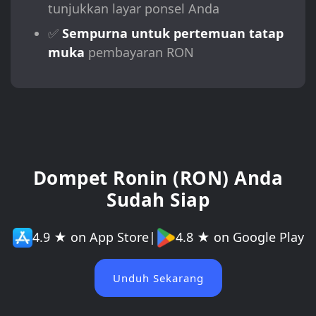
tunjukkan layar ponsel Anda
✅
Sempurna untuk pertemuan tatap
muka
pembayaran RON
Dompet Ronin (RON) Anda
Sudah Siap
4.9 ★ on App Store
|
4.8 ★ on Google Play
Unduh Sekarang