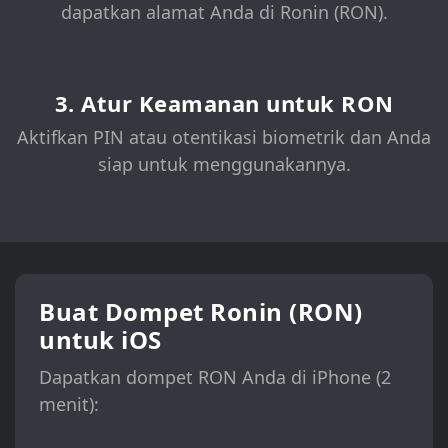
dapatkan alamat Anda di Ronin (RON).
3. Atur Keamanan untuk RON
Aktifkan PIN atau otentikasi biometrik dan Anda
siap untuk menggunakannya.
Buat Dompet Ronin (RON)
untuk iOS
Dapatkan dompet RON Anda di iPhone (2
menit):