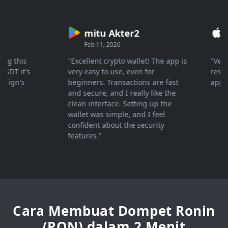
mitu Akter2
Cry
Feb 11, 2026
Mar 
this
"Excellent crypto wallet! The app is
"Very fas
 it's
very easy to use, even for
response
gn's
beginners. Transactions are fast
apprecia
and secure, and I really like the
clean interface. Setting up the
wallet was simple, and I feel
confident about the security
features."
Cara Membuat Dompet Ronin
(RON) dalam 2 Menit