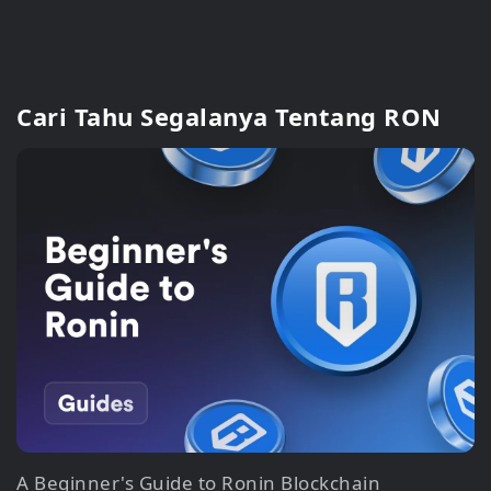
Cari Tahu Segalanya Tentang RON
A Beginner's Guide to Ronin Blockchain