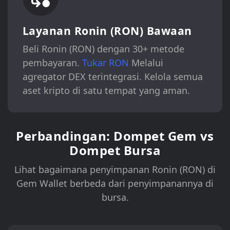
Layanan Ronin (RON) Bawaan
Beli Ronin (RON) dengan 30+ metode
pembayaran.
Tukar RON
Melalui
agregator DEX terintegrasi. Kelola semua
aset kripto di satu tempat yang aman.
Perbandingan: Dompet Gem vs
Dompet Bursa
Lihat bagaimana penyimpanan Ronin (RON) di
Gem Wallet berbeda dari penyimpanannya di
bursa.