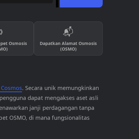
️
📬
pet Osmosis
Dapatkan Alamat Osmosis
MO)
(OSMO)
m Cosmos
. Secara unik memungkinkan
, pengguna dapat mengakses aset asli
enawarkan janji perdagangan tanpa
pet OSMO, di mana fungsionalitas