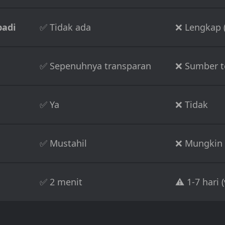
badi
✅ Tidak ada
❌ Lengkap (
✅ Sepenuhnya transparan
❌ Sumber t
✅ Ya
❌ Tidak
✅ Mustahil
❌ Mungkin
✅ 2 menit
⚠️ 1-7 hari 