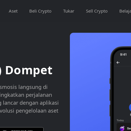
Aset
Beli Crypto
Tukar
Sell Crypto
Belaj
) Dompet
mosis langsung di
ingkatkan perjalanan
g lancar dengan aplikasi
olusi pengelolaan aset