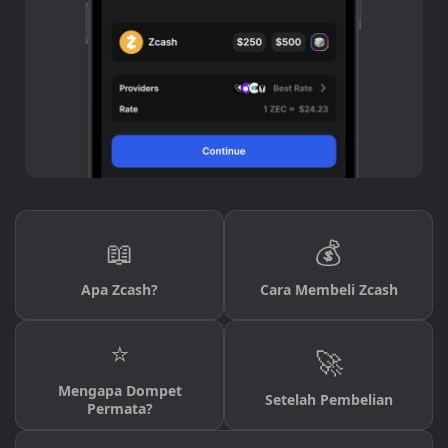
📖
💰
Apa Zcash?
Cara Membeli Zcash
⭐
🚀
Mengapa Dompet
Setelah Pembelian
Permata?