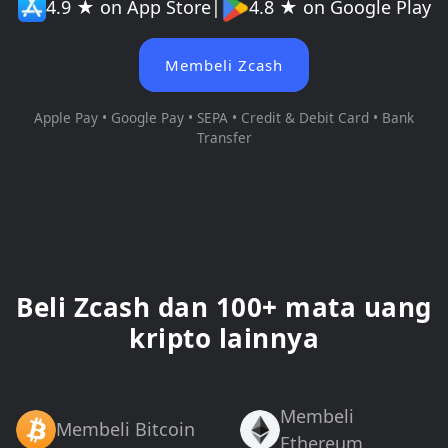
4.9 ★ on App Store
|
4.8 ★ on Google Play
Membeli Zcash
Apple Pay • Google Pay • SEPA • Credit & Debit Card • Bank
Transfer
Beli Zcash dan 100+ mata uang
kripto lainnya
Membeli
Membeli Bitcoin
Ethereum