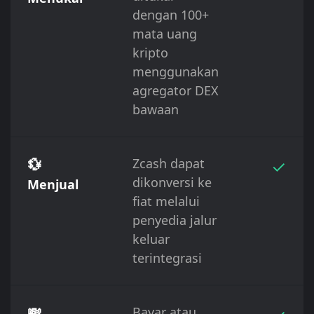
dengan 100+
mata uang
kripto
menggunakan
agregator DEX
bawaan
💱
Zcash dapat
✓
dikonversi ke
Menjual
fiat melalui
penyedia jalur
keluar
terintegrasi
💸
Bayar atau