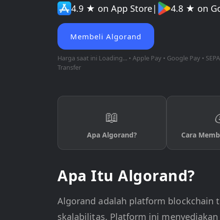
4.9 ★ on App Store
|
4.8 ★ on G
Membeli Algorand
Harga saat ini
Loading...
• Apple Pay • Google Pay • SEPA
Transfer
📖
Apa Algorand?
Cara Membe
Apa Itu Algorand?
Algorand adalah platform blockchain t
skalabilitas. Platform ini menyediak