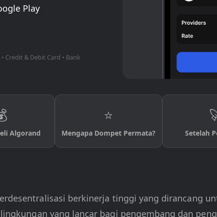
oogle Play
 • Credit & Debit Card • Bank
💰
⭐

li Algorand
Mengapa Dompet Permata?
Setelah 
erdesentralisasi berkinerja tinggi yang dirancang 
an lingkungan yang lancar bagi pengembang dan peng