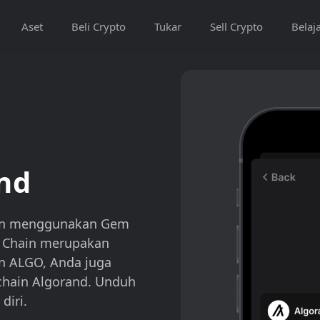
Aset
Beli Crypto
Tukar
Sell Crypto
Belaj
nd
man menggunakan Gem
d Chain merupakan
n ALGO, Anda juga
chain Algorand. Unduh
diri.