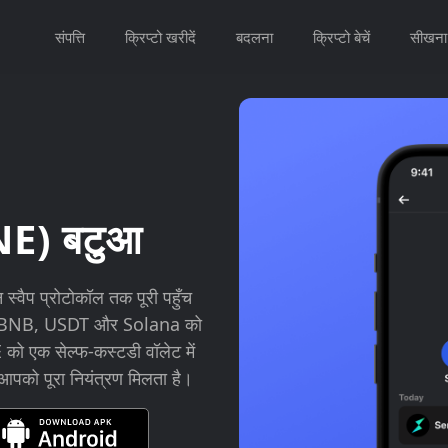
संपत्ति
क्रिप्टो खरीदें
बदलना
क्रिप्टो बेचें
सीखना
E) बटुआ
प प्रोटोकॉल तक पूरी पहुँच
E, BNB, USDT और Solana को
E को एक सेल्फ-कस्टडी वॉलेट में
से आपको पूरा नियंत्रण मिलता है।