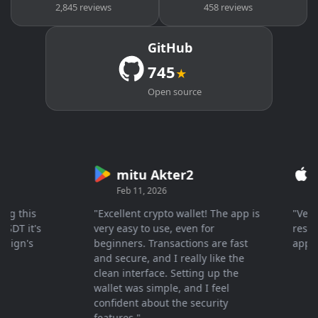
2,845 reviews
458 reviews
GitHub
745
★
Open source
mitu Akter2
Cry
Feb 11, 2026
Mar 2
this
"Excellent crypto wallet! The app is
"Very fas
 it's
very easy to use, even for
response 
n's
beginners. Transactions are fast
apprecia
and secure, and I really like the
clean interface. Setting up the
wallet was simple, and I feel
confident about the security
features."