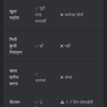
✅ पूरी
खुला
तरह
❌ क्लोज्ड सोर्स
स्त्रोत
पारदर्शी
निजी
कुंजी
✅ हाँ
❌ नहीं
नियंत्रण
खाता
✅
फ्रीज
❌ संभव
असंभव
करना
सेटअप
✅ 2
⚠️ 1-7 दिन (केवाईसी