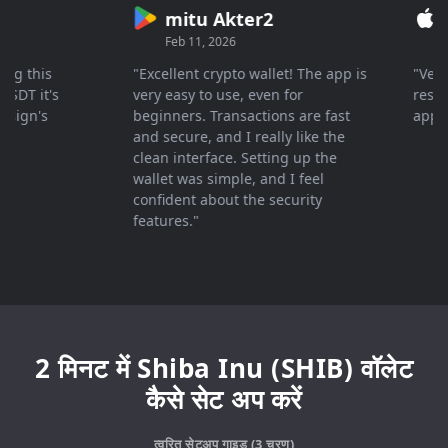
mitu Akter2
Cr
Feb 11, 2026
Mar 
 this
"Excellent crypto wallet! The app is
"Very fa
T it's
very easy to use, even for
response
gn's
beginners. Transactions are fast
apprecia
and secure, and I really like the
clean interface. Setting up the
wallet was simple, and I feel
confident about the security
features."
2 मिनट में Shiba Inu (SHIB) वॉलेट
कैसे सेट अप करें
त्वरित सेटअप गाइड (3 चरण)