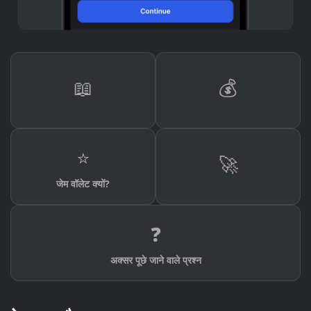
📖
💰
⭐
🚀
जेम वॉलेट क्यों?
❓
अक्सर पूछे जाने वाले प्रश्न