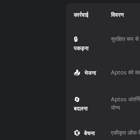
कार्रवाई
विवरण
🔒
सुरक्षित रूप स
पकड़ना
📤
Aptos को कई न
भेजना
🔄
Aptos अंतर्नि
योग्य
बदलना
💱
एकीकृत ऑफ-रैंप
बेचना