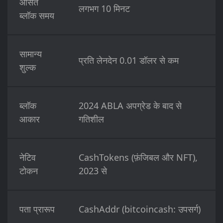
औसत
लगभग 10 मिनट
ब्लॉक समय
सामान्य
प्रति लेनदेन 0.01 डॉलर से कम
शुल्क
ब्लॉक
2024 ABLA अपग्रेड के बाद से
आकार
गतिशील
नेटिव
CashTokens (फ़ंजिबल और NFT),
टोकन
2023 से
पता प्रारूप
CashAddr (bitcoincash: उपसर्ग)