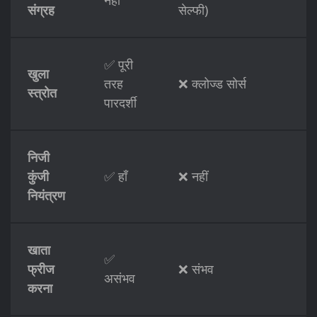
नहीं
संग्रह
सेल्फी)
✅ पूरी
खुला
तरह
❌ क्लोज्ड सोर्स
स्त्रोत
पारदर्शी
निजी
कुंजी
✅ हाँ
❌ नहीं
नियंत्रण
खाता
✅
फ्रीज
❌ संभव
असंभव
करना