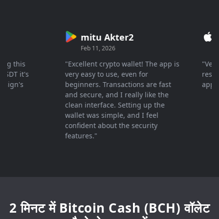
mitu Akter2
Cry
Feb 11, 2026
Mar 2
this
"Excellent crypto wallet! The app is
"Very fas
 it's
very easy to use, even for
response 
n's
beginners. Transactions are fast
apprecia
and secure, and I really like the
clean interface. Setting up the
wallet was simple, and I feel
confident about the security
features."
2 मिनट में Bitcoin Cash (BCH) वॉलेट