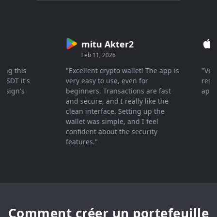
mitu Akter2
Cr
Feb 11, 2026
Mar 
 this
"Excellent crypto wallet! The app is
"Very fa
T it's
very easy to use, even for
response
gn's
beginners. Transactions are fast
apprecia
and secure, and I really like the
clean interface. Setting up the
wallet was simple, and I feel
confident about the security
features."
Comment créer un portefeuille