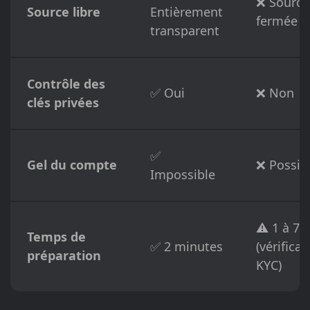
❌ Source
Source libre
Entièrement
fermée
transparent
Contrôle des
✅ Oui
❌ Non
clés privées
✅
Gel du compte
❌ Possib
Impossible
⚠️ 1 à 7 
Temps de
✅ 2 minutes
(vérificat
préparation
KYC)