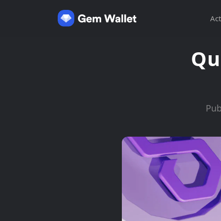
Act
Qu
Pub