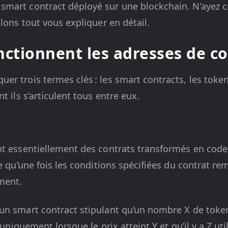
mart contract déployé sur une blockchain. N’ayez cr
llons tout vous expliquer en détail.
tionnent les adresses de co
r trois termes clés : les smart contracts, les token
t ils s’articulent tous entre eux.
nt essentiellement des contrats transformés en code
e qu’une fois les conditions spécifiées du contrat rem
ment.
un smart contract stipulant qu’un nombre X de token
B uniquement lorsque le prix atteint Y et qu’il y a Z ut