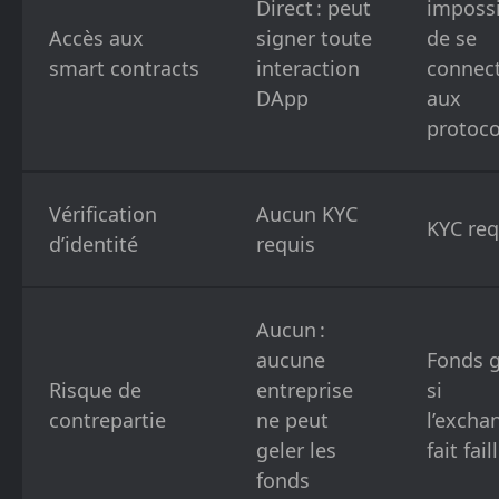
Direct : peut
imposs
Accès aux
signer toute
de se
smart contracts
interaction
connec
DApp
aux
protoco
Vérification
Aucun KYC
KYC req
d’identité
requis
Aucun :
aucune
Fonds g
Risque de
entreprise
si
contrepartie
ne peut
l’excha
geler les
fait fail
fonds