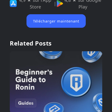
4,9 ★ sur l'App
4,8 ★ sur Google
|
Store
Play
Télécharger maintenant
Related Posts