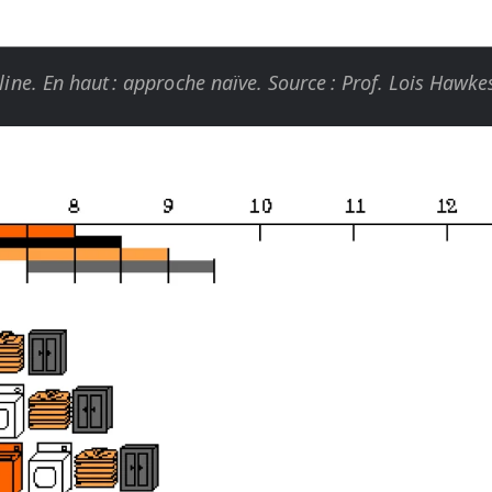
eline. En haut : approche naïve. Source : Prof. Lois Hawke