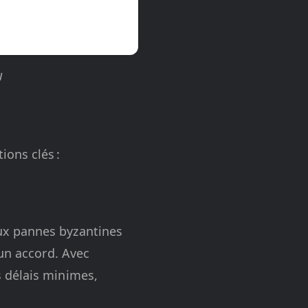
U
ons clés :
ux pannes byzantines
 un accord. Avec
 délais minimes,