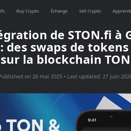
ifs
Buy Crypto
Échange
Sell Crypto
Apprend
égration de STON.fi à
 : des swaps de tokens 
sur la blockchain TON
Published on 26 mai 2025 • Last updated: 27 juin 202