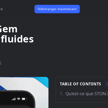
re
Télécharger maintenant
 Gem
fluides
6
TABLE OF CONTENTS
Qu’est-ce que STON.f