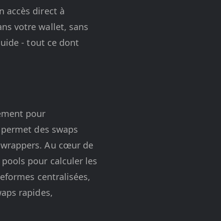
 accès direct à
ns votre wallet, sans
uide - tout ce dont
uement pour
t permet des swaps
 wrappers. Au cœur de
pools pour calculer les
teformes centralisées,
waps rapides,