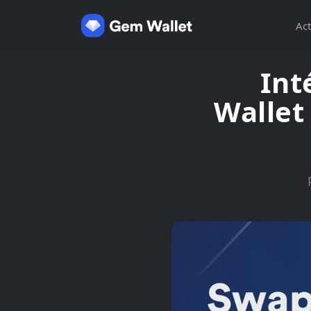
Act
Int
Wallet