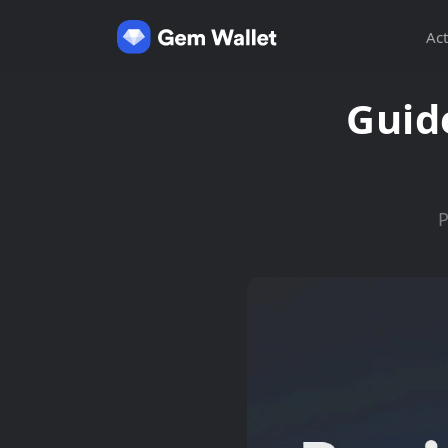
Act
Guid
P