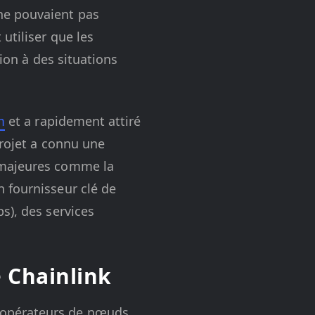
ne pouvaient pas
utiliser que les
tion à des situations
m
et a rapidement attiré
projet a connu une
 majeures comme la
 fournisseur clé de
s), des services
e Chainlink
 opérateurs de nœuds,