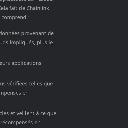
la fait de Chainlink
k comprend :
s données provenant de
uds impliqués, plus le
leurs applications
s vérifiées telles que
compenses en
les et veillent à ce que
nt récompensés en