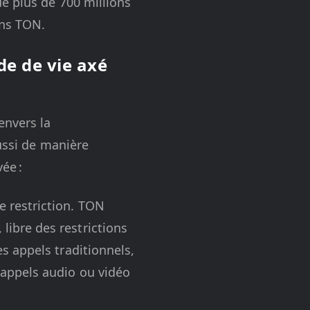
e plus de 700 millions
ins TON.
de de vie axé
envers la
ussi de manière
ée :
e restriction. TON
ibre des restrictions
s appels traditionnels,
 appels audio ou vidéo