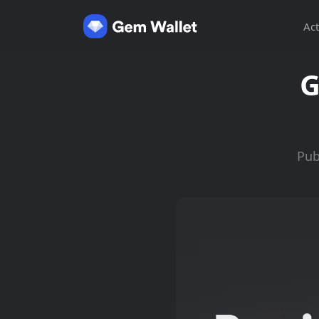
Act
G
Pub