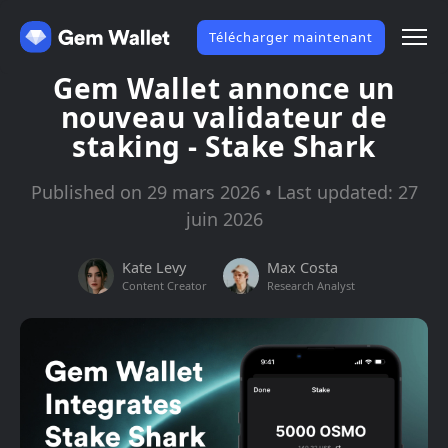
Télécharger maintenant
Gem Wallet annonce un
nouveau validateur de
staking - Stake Shark
Published on 29 mars 2026 • Last updated: 27
juin 2026
Kate Levy
Max Costa
Content Creator
Research Analyst